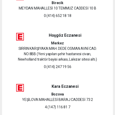
Birecik
MEYDAN MAHALLESİ 10 TEMMUZ CADDESİ 10 B
0 (414) 652 18 18
Hoşgöz Eczanesi
Merkez
SIRRIN KARŞIYAKA MAH. DEDE OSMAN AVNİ CAD.
NO:8BB (Yeni yapılan şehir hastanesi civarı,
Newholland traktör bayisi arkası, Lalezar sitesi altı.)
0 (414) 247 19 56
Kara Eczanesi
Bozova
YEŞİLOVA MAHALLESİ BARAJ CADDESİ 73 2
4 (147) 116 81 7