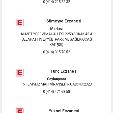
0 (414) 215 22 32
Sümeyye Eczanesi
Merkez
AHMET YESEVİ MAHALLESİ 2253.SOKAK 45 A
(SELAHATTİN EYYÜBİ PARKI VE SAĞLIK OCAĞI
KARŞISI)
0 (414) 315 70 52
Tunç Eczanesi
Ceylanpınar
15 TEMMUZ MAH: VİRANŞEHİR CAD: NO:232D
0 (414) 471 68 58
Yüksel Eczanesi