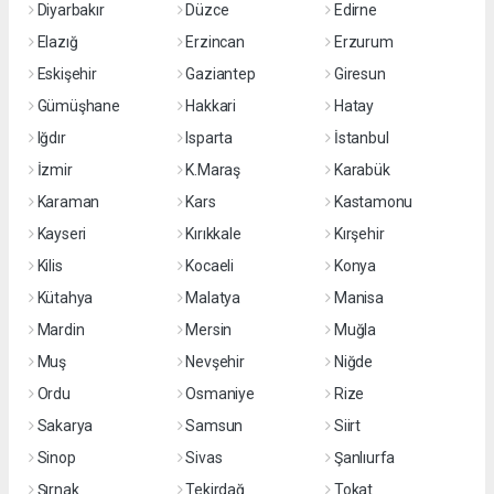
Diyarbakır
Düzce
Edirne
Elazığ
Erzincan
Erzurum
Eskişehir
Gaziantep
Giresun
Gümüşhane
Hakkari
Hatay
Iğdır
Isparta
İstanbul
İzmir
K.Maraş
Karabük
Karaman
Kars
Kastamonu
Kayseri
Kırıkkale
Kırşehir
Kilis
Kocaeli
Konya
Kütahya
Malatya
Manisa
Mardin
Mersin
Muğla
Muş
Nevşehir
Niğde
Ordu
Osmaniye
Rize
Sakarya
Samsun
Siirt
Sinop
Sivas
Şanlıurfa
Şırnak
Tekirdağ
Tokat