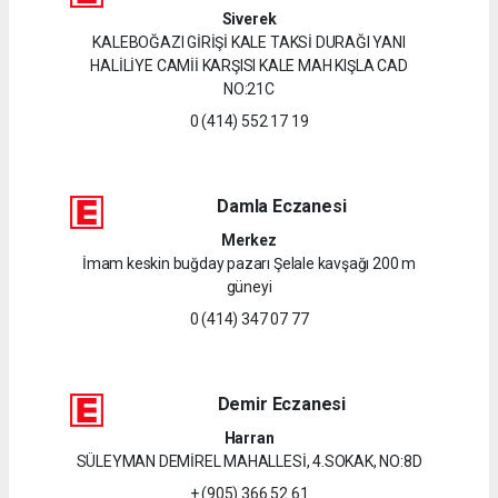
Siverek
KALEBOĞAZI GİRİŞİ KALE TAKSİ DURAĞI YANI
HALİLİYE CAMİİ KARŞISI KALE MAH KIŞLA CAD
NO:21C
0 (414) 552 17 19
Damla Eczanesi
Merkez
İmam keskin buğday pazarı Şelale kavşağı 200 m
güneyi
0 (414) 347 07 77
Demir Eczanesi
Harran
SÜLEYMAN DEMİREL MAHALLESİ, 4.SOKAK, NO:8D
+ (905) 366 52 61