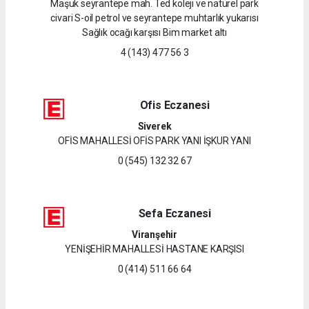
Maşuk seyrantepe mah. Ted koleji ve naturel park
civari S-oil petrol ve seyrantepe muhtarlık yukarısı
Sağlık ocağı karşısı Bim market altı
4 (143) 477 56 3
Ofis Eczanesi
Siverek
OFİS MAHALLESİ OFİS PARK YANI İŞKUR YANI
0 (545) 132 32 67
Sefa Eczanesi
Viranşehir
YENİŞEHİR MAHALLESİ HASTANE KARŞISI
0 (414) 511 66 64