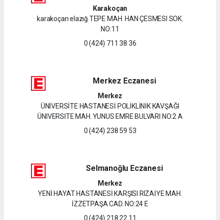
Karakoçan
karakoçan elazığ TEPE MAH. HAN ÇESMESI SOK.
NO:11
0 (424) 711 38 36
Merkez Eczanesi
Merkez
ÜNİVERSİTE HASTANESİ POLİKLİNİK KAVŞAĞI
ÜNIVERSITE MAH. YUNUS EMRE BULVARI NO:2 A
0 (424) 238 59 53
Selmanoğlu Eczanesi
Merkez
YENİ HAYAT HASTANESİ KARŞISI RIZAİYE MAH.
İZZETPAŞA CAD. NO:24 E
0 (424) 218 22 11