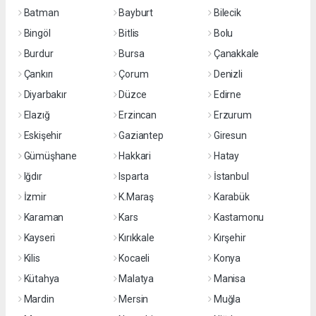
Batman
Bayburt
Bilecik
Bingöl
Bitlis
Bolu
Burdur
Bursa
Çanakkale
Çankırı
Çorum
Denizli
Diyarbakır
Düzce
Edirne
Elazığ
Erzincan
Erzurum
Eskişehir
Gaziantep
Giresun
Gümüşhane
Hakkari
Hatay
Iğdır
Isparta
İstanbul
İzmir
K.Maraş
Karabük
Karaman
Kars
Kastamonu
Kayseri
Kırıkkale
Kırşehir
Kilis
Kocaeli
Konya
Kütahya
Malatya
Manisa
Mardin
Mersin
Muğla