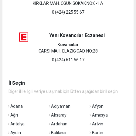
KIRKLAR MAH. ÖGÜN SOKAK NO:6-1 A
0 (424) 225 55 67
Yenı Kovancılar Eczanesi
Kovancılar
ÇARSI MAH. ELAZIG CAD. NO:28
0 (424) 611 56 17
İl Seçin
Diğer il ile ilgili veriye ulaşmak için lütfen aşağıdan bir il seçin
Adana
Adıyaman
Afyon
Ağrı
Aksaray
Amasya
Antalya
Ardahan
Artvin
Aydın
Balıkesir
Bartın