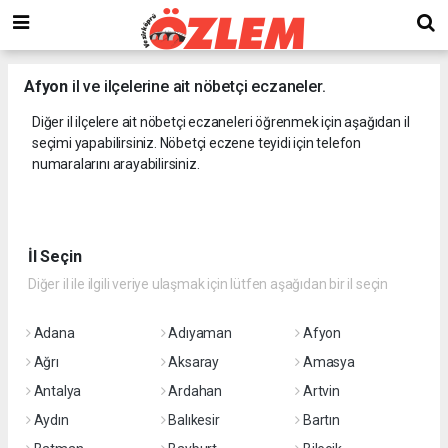
Afyon
il ve ilçelerine ait nöbetçi eczaneler.
Diğer il ilçelere ait nöbetçi eczaneleri öğrenmek için aşağıdan il
seçimi yapabilirsiniz. Nöbetçi eczene teyidi için telefon
numaralarını arayabilirsiniz.
İl Seçin
Diğer il ile ilgili veriye ulaşmak için lütfen aşağıdan bir il seçin
Adana
Adıyaman
Afyon
Ağrı
Aksaray
Amasya
Antalya
Ardahan
Artvin
Aydın
Balıkesir
Bartın