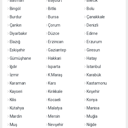
Batman
Bayburt
Bilecik
Bingöl
Bitlis
Bolu
Burdur
Bursa
Çanakkale
Çankırı
Çorum
Denizli
Diyarbakır
Düzce
Edirne
Elazığ
Erzincan
Erzurum
Eskişehir
Gaziantep
Giresun
Gümüşhane
Hakkari
Hatay
Iğdır
Isparta
İstanbul
İzmir
K.Maraş
Karabük
Karaman
Kars
Kastamonu
Kayseri
Kırıkkale
Kırşehir
Kilis
Kocaeli
Konya
Kütahya
Malatya
Manisa
Mardin
Mersin
Muğla
Muş
Nevşehir
Niğde