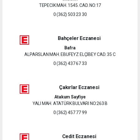
TEPECİK MAH. 1545. CAD. NO:17
0 (362) 503 23 30
Bahçeler Eczanesi
Bafra
ALPARSLAN MAH. EBUFEYZ ELÇİBEY CAD. 35 C
0 (362) 437 67 33
Çakırlar Eczanesi
Atakum Sayfiye
YALI MAH. ATATÜRK BULVARI NO:263 B
0 (362) 457 77 99
Cedit Eczanesi