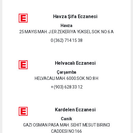
Havza Şifa Eczanesi
Havza
25 MAYIS MAH. J.ER ZEKERİYA YÜKSEL SOK. NO:6 A
0 (362) 714 15 38
Helvacalı Eczanesi
Çarşamba
HELVACALI MAH. 6000.SOK. NO:8 H
+ (903) 628 33 12
Kardelen Eczanesi
Canik
GAZI OSMAN PASA MAH. SEHIT MESUT BIRINCI
CADDESI NO:166