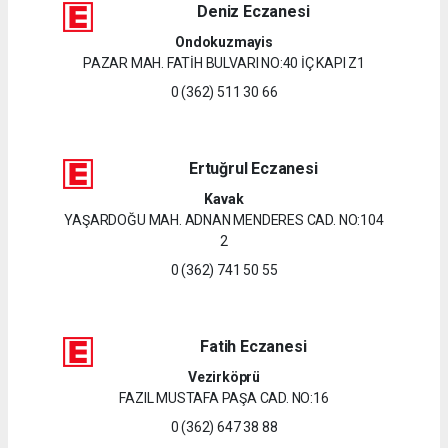
Deniz Eczanesi
Ondokuzmayis
PAZAR MAH. FATİH BULVARI NO:40 İÇ KAPI Z1
0 (362) 511 30 66
Ertuğrul Eczanesi
Kavak
YAŞARDOĞU MAH. ADNAN MENDERES CAD. NO:104
2
0 (362) 741 50 55
Fatih Eczanesi
Vezirköprü
FAZIL MUSTAFA PAŞA CAD. NO:16
0 (362) 647 38 88