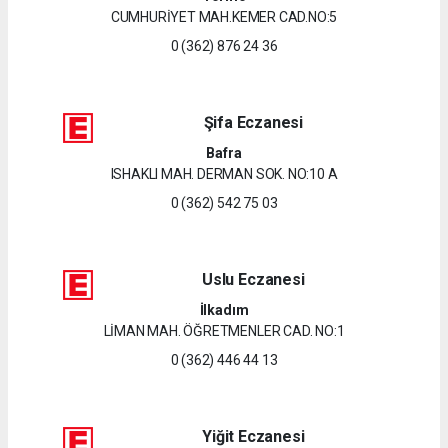
CUMHURİYET MAH.KEMER CAD.NO:5
0 (362) 876 24 36
Şifa Eczanesi
Bafra
ISHAKLI MAH. DERMAN SOK. NO:10 A
0 (362) 542 75 03
Uslu Eczanesi
İlkadım
LİMAN MAH. ÖĞRETMENLER CAD. NO:1
0 (362) 446 44 13
Yiğit Eczanesi