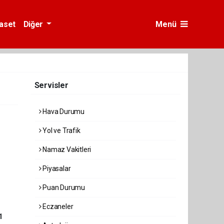
yaset
Diğer
Menü
Servisler
Hava Durumu
Yol ve Trafik
Namaz Vakitleri
Piyasalar
Puan Durumu
Eczaneler
1