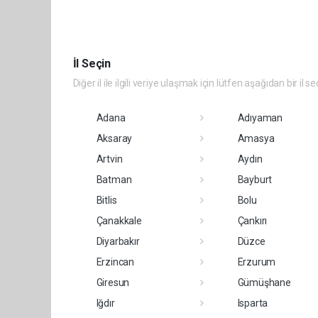
İl Seçin
Diğer il ile ilgili veriye ulaşmak için lütfen aşağıdan bir il se
Adana
Adıyaman
Aksaray
Amasya
Artvin
Aydın
Batman
Bayburt
Bitlis
Bolu
Çanakkale
Çankırı
Diyarbakır
Düzce
Erzincan
Erzurum
Giresun
Gümüşhane
Iğdır
Isparta