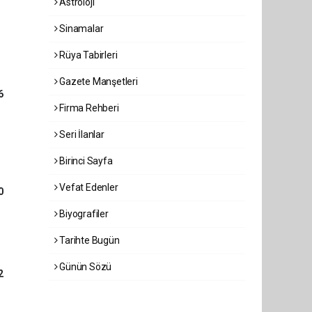
Astroloji
Sinamalar
Rüya Tabirleri
Gazete Manşetleri
6
Firma Rehberi
Seri İlanlar
Birinci Sayfa
Vefat Edenler
0
Biyografiler
Tarihte Bugün
Günün Sözü
2