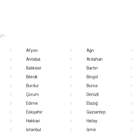
çin
Afyon
Ağrı
Antalya
Ardahan
Balıkesir
Bartın
Bilecik
Bingöl
Burdur
Bursa
Çorum
Denizli
Edirne
Elazığ
Eskişehir
Gaziantep
Hakkari
Hatay
İstanbul
İzmir