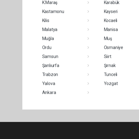
K.Maraş
Karabük
Kastamonu
Kayseri
Kilis
Kocaeli
Malatya
Manisa
Muğla
Muş
Ordu
Osmaniye
Samsun
Siirt
Şanlıurfa
Şırnak
Trabzon
Tunceli
Yalova
Yozgat
Ankara