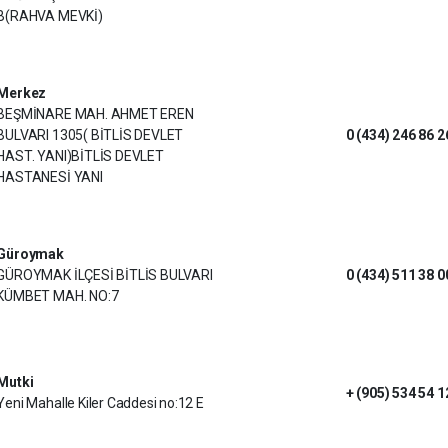
B(RAHVA MEVKİ)
Merkez
BEŞMİNARE MAH. AHMET EREN
BULVARI 1305( BİTLİS DEVLET
0 (434) 246 86 2
HAST. YANI)BİTLİS DEVLET
HASTANESİ YANI
Güroymak
GÜROYMAK İLÇESİ BİTLİS BULVARI
0 (434) 511 38 0
KÜMBET MAH. NO:7
Mutki
+ (905) 534 54 1
Yeni Mahalle Kiler Caddesi no:12 E