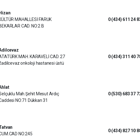
Hizan
KÜLTÜR MAHALLESİ FARUK
0 (434) 611 24 8
BEKARLAR CAD. NO:2 B
Adilcevaz
ATATÜRK MAH. KARAVELİ CAD. 27
0 (434) 311 40 7
2adilcevaz onkoloji hastanesi üstü
Ahlat
Selçuklu Mah.Şehit Mesut Ardıç
0 (530) 683 37 7
Caddesi NO:71 Dükkan 31
Tatvan
0 (434) 827 10 8
CUM.CAD NO:245