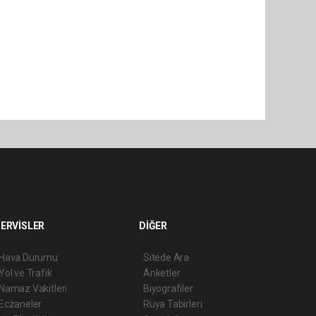
ERVİSLER
DİĞER
Hava Durumu
Sitede Ara
Yol ve Trafik
Anketler
Namaz Vakitleri
Biyografiler
Eczaneler
Rüya Tabirleri