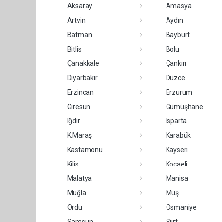
Aksaray
Amasya
Artvin
Aydın
Batman
Bayburt
Bitlis
Bolu
Çanakkale
Çankırı
Diyarbakır
Düzce
Erzincan
Erzurum
Giresun
Gümüşhane
Iğdır
Isparta
K.Maraş
Karabük
Kastamonu
Kayseri
Kilis
Kocaeli
Malatya
Manisa
Muğla
Muş
Ordu
Osmaniye
Samsun
Siirt