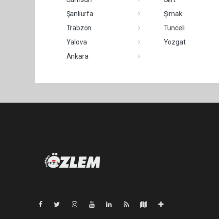
Şanlıurfa
Şırnak
Trabzon
Tunceli
Yalova
Yozgat
Ankara
Pro-0.120