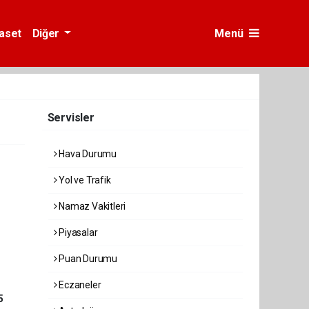
yaset
Diğer
Menü
Servisler
Hava Durumu
Yol ve Trafik
Namaz Vakitleri
Piyasalar
Puan Durumu
Eczaneler
5