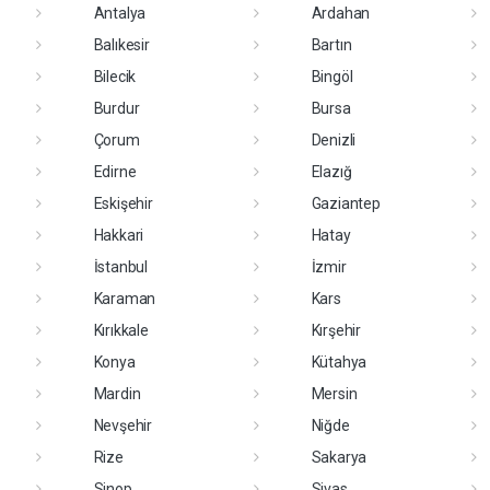
Antalya
Ardahan
Balıkesir
Bartın
Bilecik
Bingöl
Burdur
Bursa
Çorum
Denizli
Edirne
Elazığ
Eskişehir
Gaziantep
Hakkari
Hatay
İstanbul
İzmir
Karaman
Kars
Kırıkkale
Kırşehir
Konya
Kütahya
Mardin
Mersin
Nevşehir
Niğde
Rize
Sakarya
Sinop
Sivas