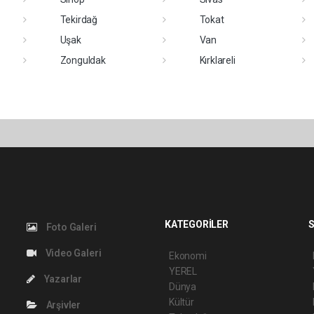
Tekirdağ
Tokat
Uşak
Van
Zonguldak
Kırklareli
KATEGORİLER
S
Foto Galeri
Video Galeri
Ekonomi
YEREL
Yazarlar
Dünya
Kültür
Arşivler