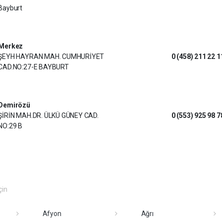
Bayburt
Merkez
ŞEYH HAYRAN MAH. CUMHURİYET
0 (458) 211 22 1
CAD.NO:27-E BAYBURT
Demirözü
ŞİRİN MAH.DR. ÜLKÜ GÜNEY CAD.
0 (553) 925 98 7
NO:29 B
çin
Afyon
Ağrı