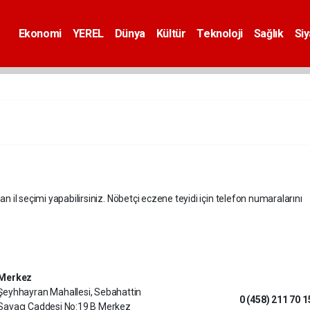
Ekonomi
YEREL
Dünya
Kültür
Teknoloji
Sağlık
Si
an il seçimi yapabilirsiniz. Nöbetçi eczene teyidi için telefon numaralarını
Merkez
Şeyhhayran Mahallesi, Sebahattin
0 (458) 211 70 1
Savacı Caddesi No:19 B Merkez