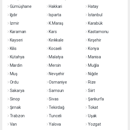
Gümüşhane
Hakkari
Hatay
Iğdır
Isparta
İstanbul
İzmir
K.Maraş
Karabük
Karaman
Kars
Kastamonu
Kayseri
Kırıkkale
Kırşehir
Kilis
Kocaeli
Konya
Kütahya
Malatya
Manisa
Mardin
Mersin
Muğla
Muş
Nevşehir
Niğde
Ordu
Osmaniye
Rize
Sakarya
Samsun
Siirt
Sinop
Sivas
Şanlıurfa
Şırnak
Tekirdağ
Tokat
Trabzon
Tunceli
Uşak
Van
Yalova
Yozgat