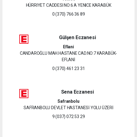
HÜRRIYET CADDESI NO:6 A YENICE KARABÜK
0 (370) 766 36 89
Gülşen Eczanesi
Eflani
CANDAROĞLU MAH.HASTANE CAD.NO:7 KARABÜK-
EFLANİ
0 (370) 461 23 31
Sena Eczanesi
Safranbolu
SAFRANBOLU DEVLET HASTANESİ YOLU ÜZERİ
9 (037) 072 53 29