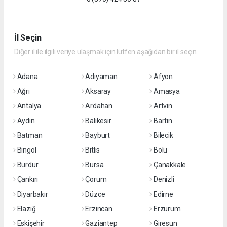
İl Seçin
Diğer il ile ilgili veriye ulaşmak için lütfen aşağıdan bir il seçin
Adana
Adıyaman
Afyon
Ağrı
Aksaray
Amasya
Antalya
Ardahan
Artvin
Aydın
Balıkesir
Bartın
Batman
Bayburt
Bilecik
Bingöl
Bitlis
Bolu
Burdur
Bursa
Çanakkale
Çankırı
Çorum
Denizli
Diyarbakır
Düzce
Edirne
Elazığ
Erzincan
Erzurum
Eskişehir
Gaziantep
Giresun