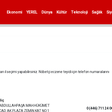
Ekonomi
YEREL
Dünya
Kültür
Teknoloji
Sağlık
Si
an il seçimi yapabilirsiniz. Nöbetçi eczene teyidi için telefon numaralarını
Iliç
ABDULLAHPAŞA MAH.HÜKÜMET
0 (446) 711 24 0
CAD. AK PLAZA ZEMİN KAT NO:1