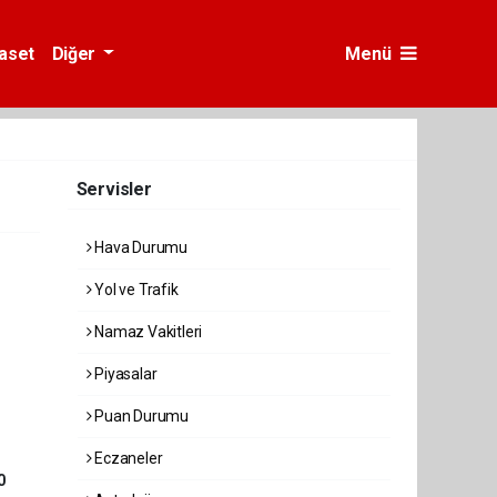
yaset
Diğer
Menü
Servisler
Hava Durumu
Yol ve Trafik
Namaz Vakitleri
Piyasalar
Puan Durumu
Eczaneler
0