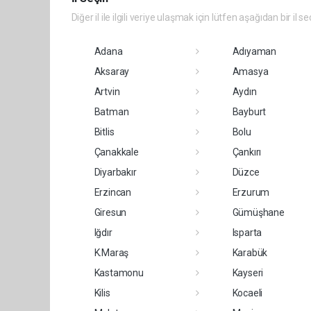
Diğer il ile ilgili veriye ulaşmak için lütfen aşağıdan bir il se
Adana
Adıyaman
Aksaray
Amasya
Artvin
Aydın
Batman
Bayburt
Bitlis
Bolu
Çanakkale
Çankırı
Diyarbakır
Düzce
Erzincan
Erzurum
Giresun
Gümüşhane
Iğdır
Isparta
K.Maraş
Karabük
Kastamonu
Kayseri
Kilis
Kocaeli