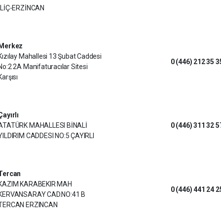
İLİÇ-ERZİNCAN
Merkez
Kızılay Mahallesi 13 Şubat Caddesi
0 (446) 212 35 3
No:2 2A Manifaturacılar Sitesi
Karşısı
Çayırlı
ATATÜRK MAHALLESI BİNALİ
0 (446) 311 32 5
YILDIRIM CADDESI NO:5 ÇAYIRLI
Tercan
KAZIM KARABEKIR MAH
0 (446) 441 24 2
KERVANSARAY CAD.NO:41 B
TERCAN ERZINCAN