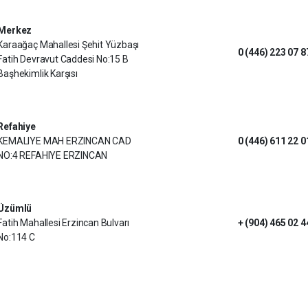
Merkez
Karaağaç Mahallesi Şehit Yüzbaşı
0 (446) 223 07 8
Fatih Devravut Caddesi No:15 B
Başhekimlik Karşısı
Refahiye
KEMALIYE MAH ERZINCAN CAD
0 (446) 611 22 0
NO:4 REFAHIYE ERZINCAN
Üzümlü
Fatih Mahallesi Erzincan Bulvarı
+ (904) 465 02 4
No:114 C