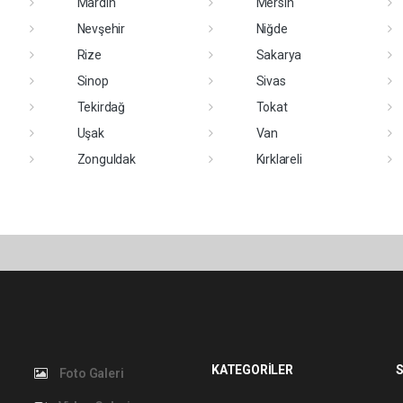
Mardin
Mersin
Nevşehir
Niğde
Rize
Sakarya
Sinop
Sivas
Tekirdağ
Tokat
Uşak
Van
Zonguldak
Kırklareli
KATEGORİLER
S
Foto Galeri