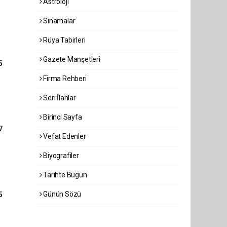
Astroloji
Sinamalar
Rüya Tabirleri
Gazete Manşetleri
5
Firma Rehberi
Seri İlanlar
Birinci Sayfa
7
Vefat Edenler
Biyografiler
Tarihte Bugün
Günün Sözü
5