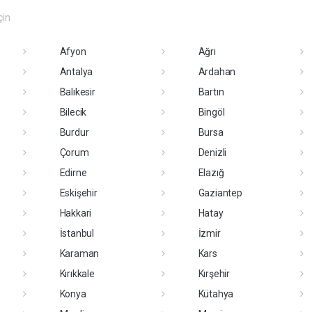
çin
Afyon
Ağrı
Antalya
Ardahan
Balıkesir
Bartın
Bilecik
Bingöl
Burdur
Bursa
Çorum
Denizli
Edirne
Elazığ
Eskişehir
Gaziantep
Hakkari
Hatay
İstanbul
İzmir
Karaman
Kars
Kırıkkale
Kırşehir
Konya
Kütahya