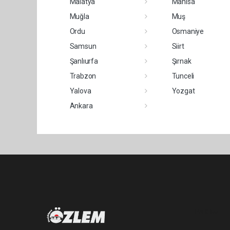
Malatya
Manisa
Muğla
Muş
Ordu
Osmaniye
Samsun
Siirt
Şanlıurfa
Şırnak
Trabzon
Tunceli
Yalova
Yozgat
Ankara
Pro-0.155