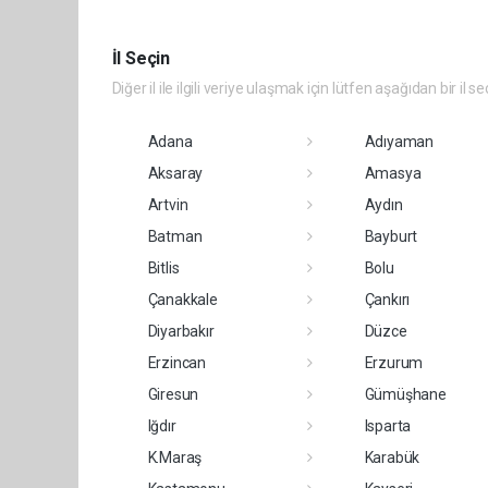
İl Seçin
Diğer il ile ilgili veriye ulaşmak için lütfen aşağıdan bir il se
Adana
Adıyaman
Aksaray
Amasya
Artvin
Aydın
Batman
Bayburt
Bitlis
Bolu
Çanakkale
Çankırı
Diyarbakır
Düzce
Erzincan
Erzurum
Giresun
Gümüşhane
Iğdır
Isparta
K.Maraş
Karabük