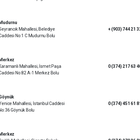
Mudurnu
Seyrancık Mahallesi, Belediye
+ (903) 744 21 3
Caddesi No:1 C Mudurnu Bolu
Merkez
Karamanlı Mahallesi, İsmet Paşa
0 (374) 217 63 4
Caddesi No:82 A-1 Merkez Bolu
Göynük
Yenice Mahallesi, İstanbul Caddesi
0 (374) 451 61 8
No:36 Göynük Bolu
Merkez