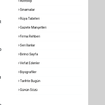
Astroloji
Sinamalar
Rüya Tabirleri
2
Gazete Manşetleri
Firma Rehberi
Seri İlanlar
0
Birinci Sayfa
Vefat Edenler
Biyografiler
1
Tarihte Bugün
Günün Sözü