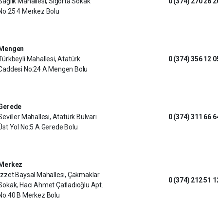
Sağlık Mahallesi, Sigorta Sokak
0 (374) 270 26 2
No:25 4 Merkez Bolu
Mengen
Türkbeyli Mahallesi, Atatürk
0 (374) 356 12 0
Caddesi No:24 A Mengen Bolu
Gerede
Seviller Mahallesi, Atatürk Bulvarı
0 (374) 311 66 6
Üst Yol No:5 A Gerede Bolu
Merkez
İzzet Baysal Mahallesi, Çakmaklar
0 (374) 212 51 1
Sokak, Hacı Ahmet Çatladıoğlu Apt.
No:40 B Merkez Bolu