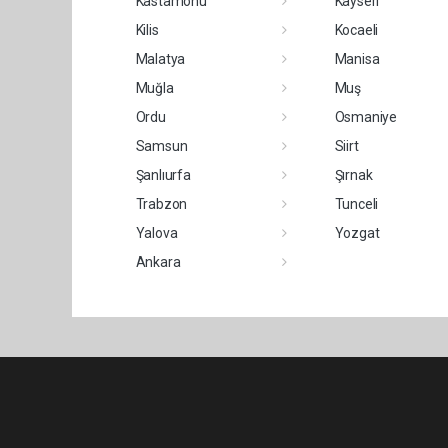
Kastamonu
Kayseri
Kilis
Kocaeli
Malatya
Manisa
Muğla
Muş
Ordu
Osmaniye
Samsun
Siirt
Şanlıurfa
Şırnak
Trabzon
Tunceli
Yalova
Yozgat
Ankara