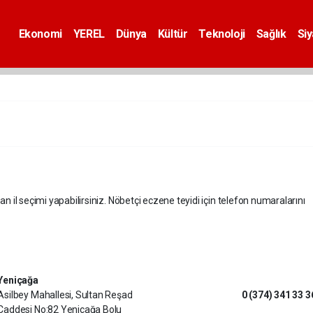
Ekonomi
YEREL
Dünya
Kültür
Teknoloji
Sağlık
Si
an il seçimi yapabilirsiniz. Nöbetçi eczene teyidi için telefon numaralarını
Yeniçağa
Asilbey Mahallesi, Sultan Reşad
0 (374) 341 33 3
Caddesi No:82 Yeniçağa Bolu