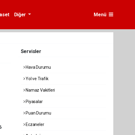
yaset
Diğer
Menü
Servisler
Hava Durumu
Yol ve Trafik
Namaz Vakitleri
Piyasalar
Puan Durumu
Eczaneler
6