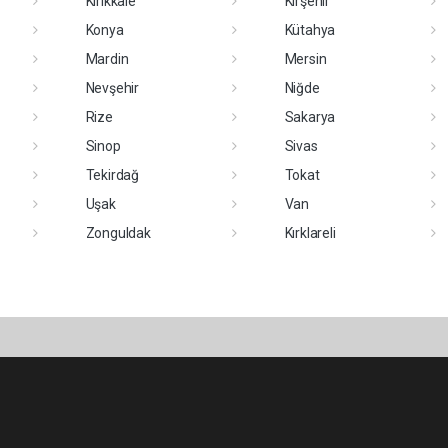
Kırıkkale
Kırşehir
Konya
Kütahya
Mardin
Mersin
Nevşehir
Niğde
Rize
Sakarya
Sinop
Sivas
Tekirdağ
Tokat
Uşak
Van
Zonguldak
Kırklareli