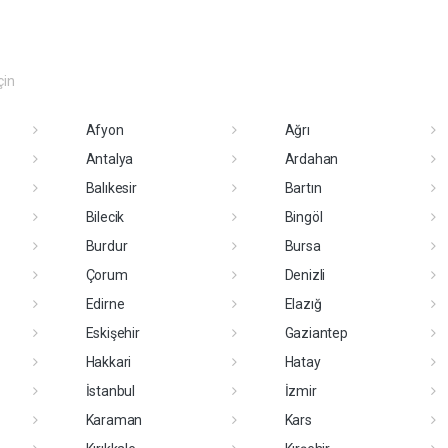
çin
Afyon
Ağrı
Antalya
Ardahan
Balıkesir
Bartın
Bilecik
Bingöl
Burdur
Bursa
Çorum
Denizli
Edirne
Elazığ
Eskişehir
Gaziantep
Hakkari
Hatay
İstanbul
İzmir
Karaman
Kars