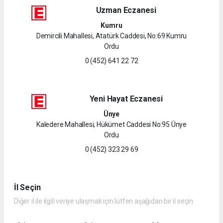
Uzman Eczanesi
Kumru
Demircili Mahallesi, Atatürk Caddesi, No:69 Kumru
Ordu
0 (452) 641 22 72
Yeni Hayat Eczanesi
Ünye
Kaledere Mahallesi, Hükümet Caddesi No:95 Ünye
Ordu
0 (452) 323 29 69
İl Seçin
Diğer il ile ilgili veriye ulaşmak için lütfen aşağıdan bir il seçin