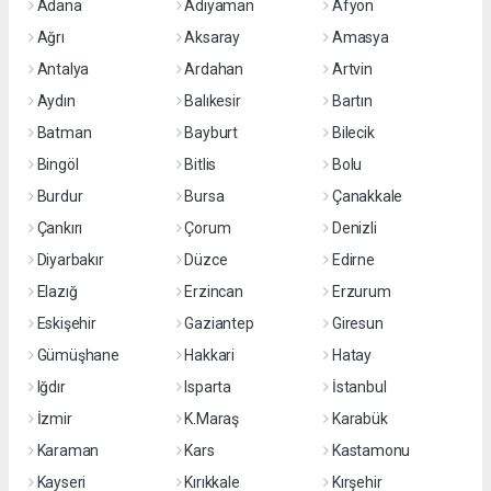
Adana
Adıyaman
Afyon
Ağrı
Aksaray
Amasya
Antalya
Ardahan
Artvin
Aydın
Balıkesir
Bartın
Batman
Bayburt
Bilecik
Bingöl
Bitlis
Bolu
Burdur
Bursa
Çanakkale
Çankırı
Çorum
Denizli
Diyarbakır
Düzce
Edirne
Elazığ
Erzincan
Erzurum
Eskişehir
Gaziantep
Giresun
Gümüşhane
Hakkari
Hatay
Iğdır
Isparta
İstanbul
İzmir
K.Maraş
Karabük
Karaman
Kars
Kastamonu
Kayseri
Kırıkkale
Kırşehir