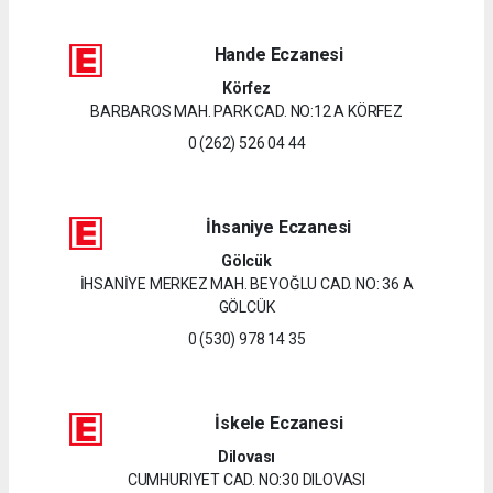
Hande Eczanesi
Körfez
BARBAROS MAH. PARK CAD. NO:12 A KÖRFEZ
0 (262) 526 04 44
İhsaniye Eczanesi
Gölcük
İHSANİYE MERKEZ MAH. BEYOĞLU CAD. NO: 36 A
GÖLCÜK
0 (530) 978 14 35
İskele Eczanesi
Dilovası
CUMHURIYET CAD. NO:30 DILOVASI