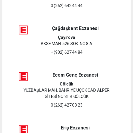
0 (262) 642 44 44
Çağdaşkent Eczanesi
Çayırova
AKSE MAH. 526.SOK. NO:8 A
+ (902) 627 44 84
Ecem Genç Eczanesi
Gölcük
YÜZBAŞILAR MAH. BAHRİYE ÜÇOK CAD. ALPER
SİTESİ NO:31 B GÖLCÜK
0 (262) 427 03 23
Eriş Eczanesi