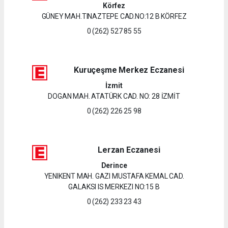
Körfez
GÜNEY MAH.TINAZTEPE CAD.NO:12 B KÖRFEZ
0 (262) 527 85 55
Kuruçeşme Merkez Eczanesi
İzmit
DOGAN MAH. ATATÜRK CAD. NO: 28 İZMİT
0 (262) 226 25 98
Lerzan Eczanesi
Derince
YENIKENT MAH. GAZI MUSTAFA KEMAL CAD.
GALAKSI IS MERKEZI NO:15 B
0 (262) 233 23 43