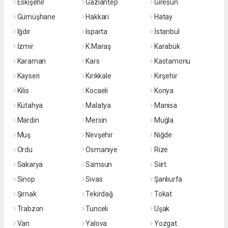
Eskişehir
Gaziantep
Giresun
Gümüşhane
Hakkari
Hatay
Iğdır
Isparta
İstanbul
İzmir
K.Maraş
Karabük
Karaman
Kars
Kastamonu
Kayseri
Kırıkkale
Kırşehir
Kilis
Kocaeli
Konya
Kütahya
Malatya
Manisa
Mardin
Mersin
Muğla
Muş
Nevşehir
Niğde
Ordu
Osmaniye
Rize
Sakarya
Samsun
Siirt
Sinop
Sivas
Şanlıurfa
Şırnak
Tekirdağ
Tokat
Trabzon
Tunceli
Uşak
Van
Yalova
Yozgat