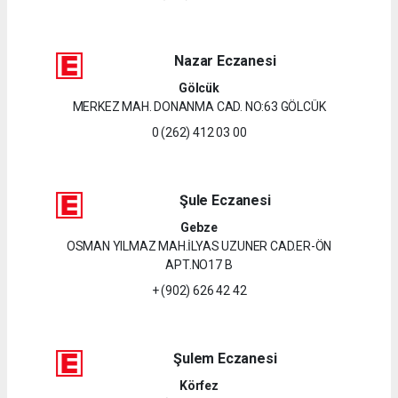
Nazar Eczanesi
Gölcük
MERKEZ MAH. DONANMA CAD. NO:63 GÖLCÜK
0 (262) 412 03 00
Şule Eczanesi
Gebze
OSMAN YILMAZ MAH.İLYAS UZUNER CAD.ER-ÖN
APT.NO17 B
+ (902) 626 42 42
Şulem Eczanesi
Körfez