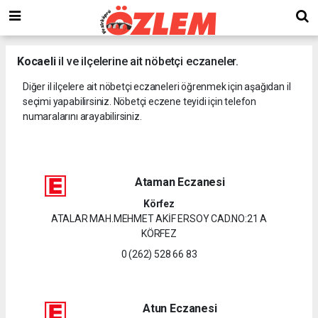
Kocaeli
il ve ilçelerine ait nöbetçi eczaneler.
Diğer il ilçelere ait nöbetçi eczaneleri öğrenmek için aşağıdan il
seçimi yapabilirsiniz. Nöbetçi eczene teyidi için telefon
numaralarını arayabilirsiniz.
Ataman Eczanesi
Körfez
ATALAR MAH.MEHMET AKİF ERSOY CAD.NO:21 A
KÖRFEZ
0 (262) 528 66 83
Atun Eczanesi