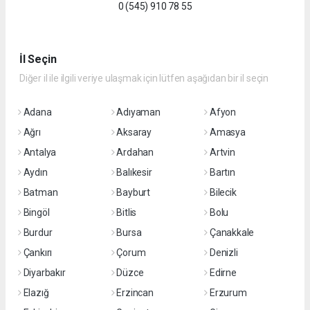
0 (545) 910 78 55
İl Seçin
Diğer il ile ilgili veriye ulaşmak için lütfen aşağıdan bir il seçin
Adana
Adıyaman
Afyon
Ağrı
Aksaray
Amasya
Antalya
Ardahan
Artvin
Aydın
Balıkesir
Bartın
Batman
Bayburt
Bilecik
Bingöl
Bitlis
Bolu
Burdur
Bursa
Çanakkale
Çankırı
Çorum
Denizli
Diyarbakır
Düzce
Edirne
Elazığ
Erzincan
Erzurum