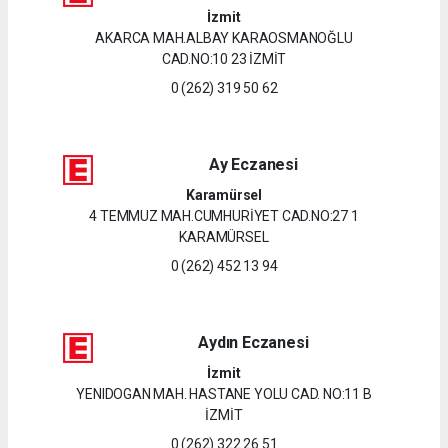
İzmit
AKARCA MAH.ALBAY KARAOSMANOĞLU
CAD.NO:10 23 İZMİT
0 (262) 319 50 62
Ay Eczanesi
Karamürsel
4 TEMMUZ MAH.CUMHURİYET CAD.NO:27 1
KARAMÜRSEL
0 (262) 452 13 94
Aydın Eczanesi
İzmit
YENIDOGAN MAH. HASTANE YOLU CAD. NO:11 B
İZMİT
0 (262) 322 26 51