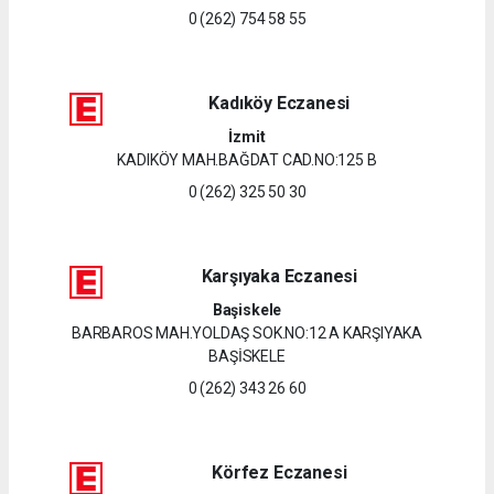
0 (262) 754 58 55
Kadıköy Eczanesi
İzmit
KADIKÖY MAH.BAĞDAT CAD.NO:125 B
0 (262) 325 50 30
Karşıyaka Eczanesi
Başiskele
BARBAROS MAH.YOLDAŞ SOK.NO:12 A KARŞIYAKA
BAŞİSKELE
0 (262) 343 26 60
Körfez Eczanesi