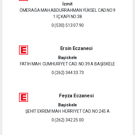
İzmit
ÖMERAĞA MAH.ABDURRAHMAN YÜKSEL CAD.NO:9
1 İÇ KAPI NO:38
0 (530) 513 07 90
Ersin Eczanesi
Başiskele
FATİH MAH. CUMHURİYET CAD. NO:39 A BAŞİSKELE
0 (262) 344 33 73
Feyza Eczanesi
Başiskele
ŞEHİT EKREM MAH. HÜRRİYET CAD. NO:245 A
0 (262) 342 25 00