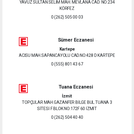
YAVUZ SULTAN SELİM MAH. MEVLANA CAD. NO:234
KÖRFEZ
0 (262) 505 00 03
Sümer Eczanesi
Kartepe
ACISU MAH.SAPANCAYOLU CAD.NO:428 D KARTEPE
0 (555) 801 43 67
Tuana Eczanesi
İzmit
TOPÇULAR MAH.GAZANFER BİLGE BUL.TUANA 3
SİTESİ F BLOK NO:172F 60 İZMİT
0 (262) 504 40 40