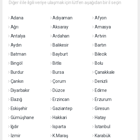
Diğer il ile ilgili veriye ulaşmak için lütfen aşağıdan bir il seçin
Adana
Adıyaman
Afyon
Ağrı
Aksaray
Amasya
Antalya
Ardahan
Artvin
Aydın
Balıkesir
Bartın
Batman
Bayburt
Bilecik
Bingöl
Bitlis
Bolu
Burdur
Bursa
Çanakkale
Çankırı
Çorum
Denizli
Diyarbakır
Düzce
Edirne
Elazığ
Erzincan
Erzurum
Eskişehir
Gaziantep
Giresun
Gümüşhane
Hakkari
Hatay
Iğdır
Isparta
İstanbul
İzmir
K.Maraş
Karabük