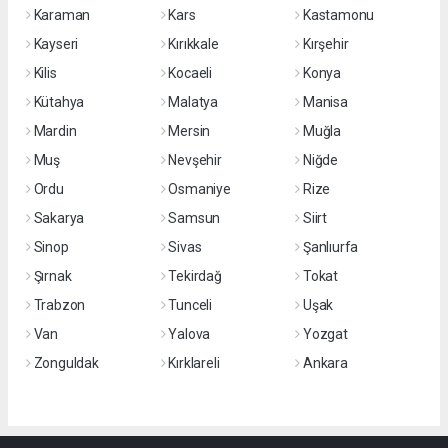
Karaman
Kars
Kastamonu
Kayseri
Kırıkkale
Kırşehir
Kilis
Kocaeli
Konya
Kütahya
Malatya
Manisa
Mardin
Mersin
Muğla
Muş
Nevşehir
Niğde
Ordu
Osmaniye
Rize
Sakarya
Samsun
Siirt
Sinop
Sivas
Şanlıurfa
Şırnak
Tekirdağ
Tokat
Trabzon
Tunceli
Uşak
Van
Yalova
Yozgat
Zonguldak
Kırklareli
Ankara