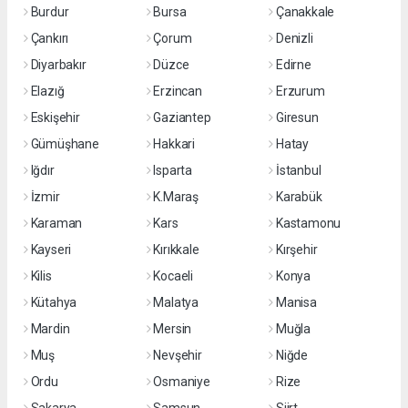
Burdur
Bursa
Çanakkale
Çankırı
Çorum
Denizli
Diyarbakır
Düzce
Edirne
Elazığ
Erzincan
Erzurum
Eskişehir
Gaziantep
Giresun
Gümüşhane
Hakkari
Hatay
Iğdır
Isparta
İstanbul
İzmir
K.Maraş
Karabük
Karaman
Kars
Kastamonu
Kayseri
Kırıkkale
Kırşehir
Kilis
Kocaeli
Konya
Kütahya
Malatya
Manisa
Mardin
Mersin
Muğla
Muş
Nevşehir
Niğde
Ordu
Osmaniye
Rize
Sakarya
Samsun
Siirt