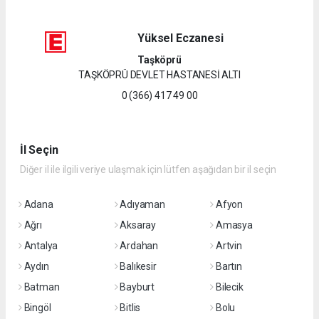
Yüksel Eczanesi
Taşköprü
TAŞKÖPRÜ DEVLET HASTANESİ ALTI
0 (366) 417 49 00
İl Seçin
Diğer il ile ilgili veriye ulaşmak için lütfen aşağıdan bir il seçin
Adana
Adıyaman
Afyon
Ağrı
Aksaray
Amasya
Antalya
Ardahan
Artvin
Aydın
Balıkesir
Bartın
Batman
Bayburt
Bilecik
Bingöl
Bitlis
Bolu