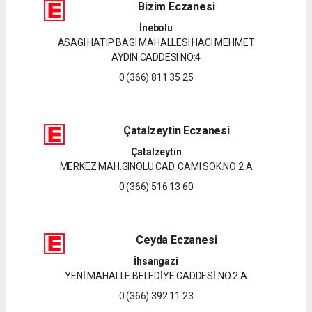
Bizim Eczanesi
İnebolu
ASAGI HATIP BAGI MAHALLESI HACI MEHMET
AYDIN CADDESI NO:4
0 (366) 811 35 25
Çatalzeytin Eczanesi
Çatalzeytin
MERKEZ MAH.GINOLU CAD. CAMI SOK.NO:2 A
0 (366) 516 13 60
Ceyda Eczanesi
İhsangazi
YENİ MAHALLE BELEDİYE CADDESİ NO:2 A
0 (366) 392 11 23