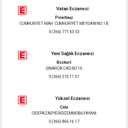
Vatan Eczanesi
Pınarbaşı
CUMHURIYET MAH. CUMHURIYET MEYDANI NO:1 B
0 (366) 771 43 33
Yeni Sağlık Eczanesi
Bozkurt
SINARCIK CAD.NO:10
0 (366) 575 11 01
Yüksel Eczanesi
Cide
CIDEPAZARYERIGIZEMMOBILYAYANI
0 (366) 866 16 17