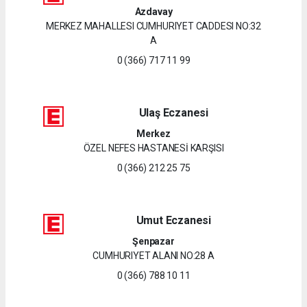
Azdavay
MERKEZ MAHALLESI CUMHURIYET CADDESI NO:32
A
0 (366) 717 11 99
Ulaş Eczanesi
Merkez
ÖZEL NEFES HASTANESİ KARŞISI
0 (366) 212 25 75
Umut Eczanesi
Şenpazar
CUMHURIYET ALANI NO:28 A
0 (366) 788 10 11