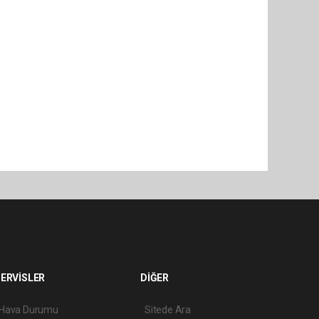
ERVİSLER
DİĞER
Hava Durumu
Sitede Ara