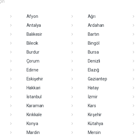
çin
Afyon
Ağrı
Antalya
Ardahan
Balıkesir
Bartın
Bilecik
Bingöl
Burdur
Bursa
Çorum
Denizli
Edirne
Elazığ
Eskişehir
Gaziantep
Hakkari
Hatay
İstanbul
İzmir
Karaman
Kars
Kırıkkale
Kırşehir
Konya
Kütahya
Mardin
Mersin