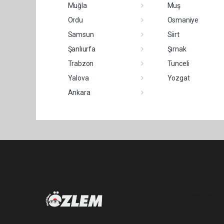
Muğla
Muş
Ordu
Osmaniye
Samsun
Siirt
Şanlıurfa
Şırnak
Trabzon
Tunceli
Yalova
Yozgat
Ankara
Pro-0.149