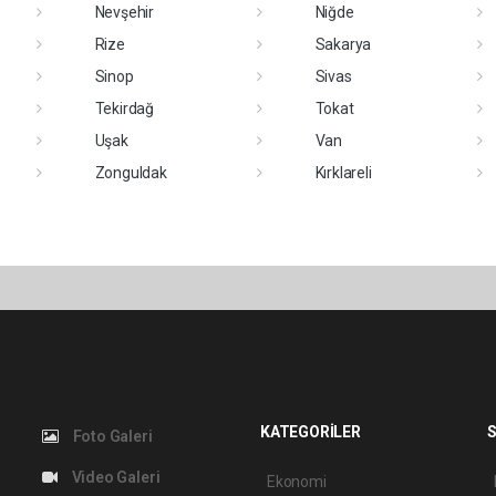
Nevşehir
Niğde
Rize
Sakarya
Sinop
Sivas
Tekirdağ
Tokat
Uşak
Van
Zonguldak
Kırklareli
KATEGORİLER
S
Foto Galeri
Video Galeri
Ekonomi