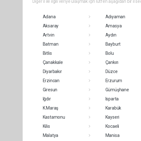
Diğer il ile ilgili veriye ulaşmak için lütfen aşağıdan bir il se
Adana
Adıyaman
Aksaray
Amasya
Artvin
Aydın
Batman
Bayburt
Bitlis
Bolu
Çanakkale
Çankırı
Diyarbakır
Düzce
Erzincan
Erzurum
Giresun
Gümüşhane
Iğdır
Isparta
K.Maraş
Karabük
Kastamonu
Kayseri
Kilis
Kocaeli
Malatya
Manisa