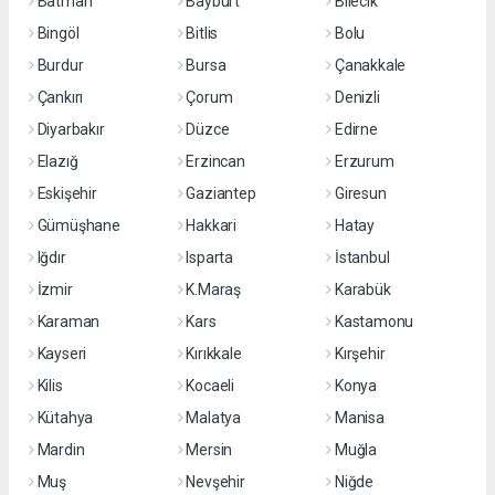
Batman
Bayburt
Bilecik
Bingöl
Bitlis
Bolu
Burdur
Bursa
Çanakkale
Çankırı
Çorum
Denizli
Diyarbakır
Düzce
Edirne
Elazığ
Erzincan
Erzurum
Eskişehir
Gaziantep
Giresun
Gümüşhane
Hakkari
Hatay
Iğdır
Isparta
İstanbul
İzmir
K.Maraş
Karabük
Karaman
Kars
Kastamonu
Kayseri
Kırıkkale
Kırşehir
Kilis
Kocaeli
Konya
Kütahya
Malatya
Manisa
Mardin
Mersin
Muğla
Muş
Nevşehir
Niğde