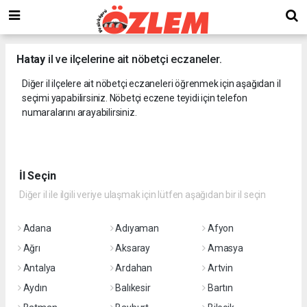
Hatay
il ve ilçelerine ait nöbetçi eczaneler.
Diğer il ilçelere ait nöbetçi eczaneleri öğrenmek için aşağıdan il
seçimi yapabilirsiniz. Nöbetçi eczene teyidi için telefon
numaralarını arayabilirsiniz.
İl Seçin
Diğer il ile ilgili veriye ulaşmak için lütfen aşağıdan bir il seçin
Adana
Adıyaman
Afyon
Ağrı
Aksaray
Amasya
Antalya
Ardahan
Artvin
Aydın
Balıkesir
Bartın