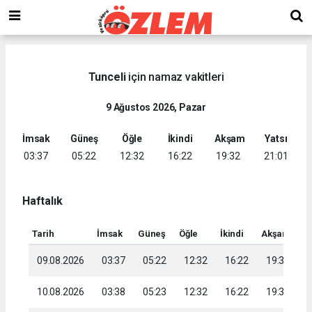
Tunceli
için namaz vakitleri
9 Ağustos 2026, Pazar
İmsak
Güneş
Öğle
İkindi
Akşam
Yatsı
03:37
05:22
12:32
16:22
19:32
21:01
Haftalık
Tarih
İmsak
Güneş
Öğle
İkindi
Akşam
Ya
09.08.2026
03:37
05:22
12:32
16:22
19:32
2
10.08.2026
03:38
05:23
12:32
16:22
19:31
2