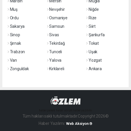
Mardin
Mersin
Muğla
Muş
Nevşehir
Niğde
Ordu
Osmaniye
Rize
Sakarya
Samsun
Siirt
Sinop
Sivas
Şanlıurfa
Şırnak
Tekirdağ
Tokat
Trabzon
Tunceli
Uşak
Van
Yalova
Yozgat
Zonguldak
Kırklareli
Ankara
haber paketi
haber scripti
haber yazılımı
Tüm hakları saklı tutulmaktadır.Copyright 2026©
Haber Yazılımı:
Web Aksiyon ®