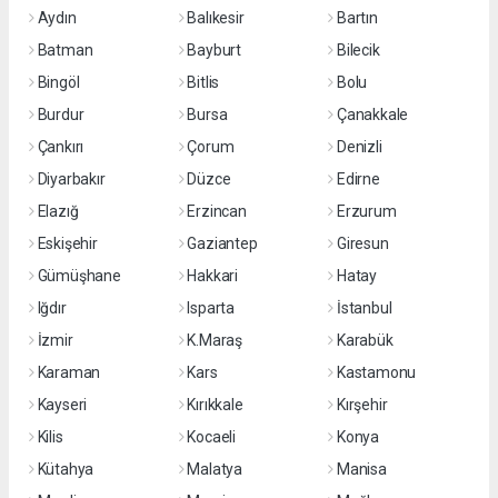
Aydın
Balıkesir
Bartın
Batman
Bayburt
Bilecik
Bingöl
Bitlis
Bolu
Burdur
Bursa
Çanakkale
Çankırı
Çorum
Denizli
Diyarbakır
Düzce
Edirne
Elazığ
Erzincan
Erzurum
Eskişehir
Gaziantep
Giresun
Gümüşhane
Hakkari
Hatay
Iğdır
Isparta
İstanbul
İzmir
K.Maraş
Karabük
Karaman
Kars
Kastamonu
Kayseri
Kırıkkale
Kırşehir
Kilis
Kocaeli
Konya
Kütahya
Malatya
Manisa