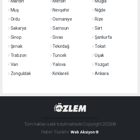
Mardin
Mersin
Muğla
Muş
Nevşehir
Niğde
Ordu
Osmaniye
Rize
Sakarya
Samsun
Siirt
Sinop
Sivas
Şanlıurfa
Şırnak
Tekirdağ
Tokat
Trabzon
Tunceli
Uşak
Van
Yalova
Yozgat
Zonguldak
Kırklareli
Ankara
haber paketi
haber scripti
haber yazılımı
Tüm hakları saklı tutulmaktadır.Copyright 2026©
Haber Yazılımı:
Web Aksiyon ®