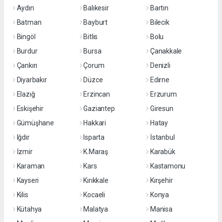
Aydın
Balıkesir
Bartın
Batman
Bayburt
Bilecik
Bingöl
Bitlis
Bolu
Burdur
Bursa
Çanakkale
Çankırı
Çorum
Denizli
Diyarbakır
Düzce
Edirne
Elazığ
Erzincan
Erzurum
Eskişehir
Gaziantep
Giresun
Gümüşhane
Hakkari
Hatay
Iğdır
Isparta
İstanbul
İzmir
K.Maraş
Karabük
Karaman
Kars
Kastamonu
Kayseri
Kırıkkale
Kırşehir
Kilis
Kocaeli
Konya
Kütahya
Malatya
Manisa