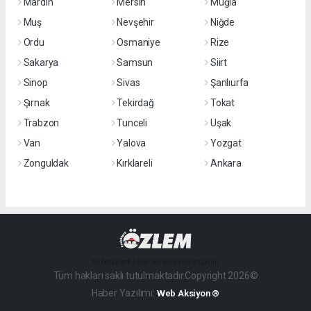
Mardin
Mersin
Muğla
Muş
Nevşehir
Niğde
Ordu
Osmaniye
Rize
Sakarya
Samsun
Siirt
Sinop
Sivas
Şanlıurfa
Şırnak
Tekirdağ
Tokat
Trabzon
Tunceli
Uşak
Van
Yalova
Yozgat
Zonguldak
Kırklareli
Ankara
haber paketi
haber scripti
haber yazılımı
Tüm hakları saklı tutulmaktadır.Copyright 2026©
Haber Yazılımı:
Web Aksiyon ®