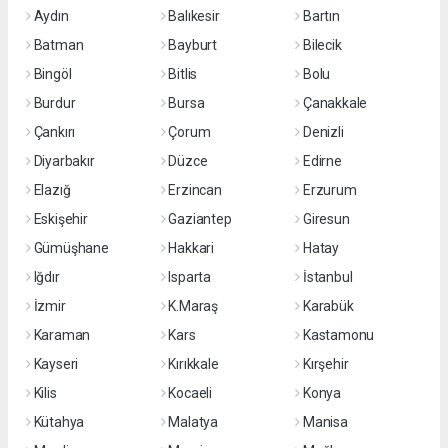
Aydın
Balıkesir
Bartın
Batman
Bayburt
Bilecik
Bingöl
Bitlis
Bolu
Burdur
Bursa
Çanakkale
Çankırı
Çorum
Denizli
Diyarbakır
Düzce
Edirne
Elazığ
Erzincan
Erzurum
Eskişehir
Gaziantep
Giresun
Gümüşhane
Hakkari
Hatay
Iğdır
Isparta
İstanbul
İzmir
K.Maraş
Karabük
Karaman
Kars
Kastamonu
Kayseri
Kırıkkale
Kırşehir
Kilis
Kocaeli
Konya
Kütahya
Malatya
Manisa