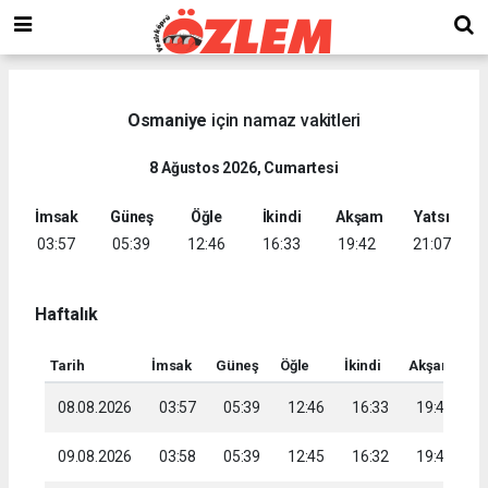
Osmaniye
için namaz vakitleri
8 Ağustos 2026, Cumartesi
İmsak
Güneş
Öğle
İkindi
Akşam
Yatsı
03:57
05:39
12:46
16:33
19:42
21:07
Haftalık
Tarih
İmsak
Güneş
Öğle
İkindi
Akşam
Ya
08.08.2026
03:57
05:39
12:46
16:33
19:42
2
09.08.2026
03:58
05:39
12:45
16:32
19:41
2