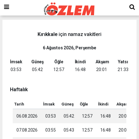
Kırıkkale
için namaz vakitleri
6 Ağustos 2026, Perşembe
İmsak
Güneş
Öğle
İkindi
Akşam
Yatsı
03:53
05:42
12:57
16:48
20:01
21:33
Haftalık
Tarih
İmsak
Güneş
Öğle
İkindi
Akşam
Ya
06.08.2026
03:53
05:42
12:57
16:48
20:01
2
07.08.2026
03:55
05:43
12:57
16:48
20:00
2