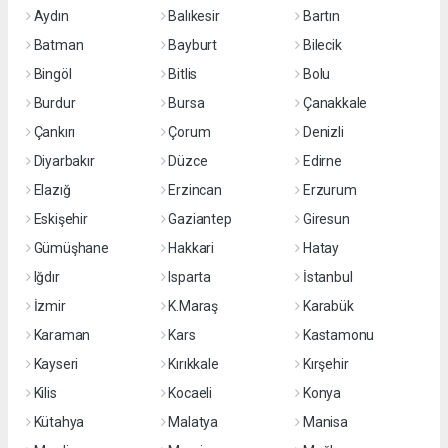
Aydın
Balıkesir
Bartın
Batman
Bayburt
Bilecik
Bingöl
Bitlis
Bolu
Burdur
Bursa
Çanakkale
Çankırı
Çorum
Denizli
Diyarbakır
Düzce
Edirne
Elazığ
Erzincan
Erzurum
Eskişehir
Gaziantep
Giresun
Gümüşhane
Hakkari
Hatay
Iğdır
Isparta
İstanbul
İzmir
K.Maraş
Karabük
Karaman
Kars
Kastamonu
Kayseri
Kırıkkale
Kırşehir
Kilis
Kocaeli
Konya
Kütahya
Malatya
Manisa