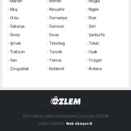
Mardin
Mersin
Muğla
Muş
Nevşehir
Niğde
Ordu
Osmaniye
Rize
Sakarya
Samsun
Siirt
Sinop
Sivas
Şanlıurfa
Şırnak
Tekirdağ
Tokat
Trabzon
Tunceli
Uşak
Van
Yalova
Yozgat
Zonguldak
Kırklareli
Ankara
haber paketi
haber scripti
haber yazılımı
Tüm hakları saklı tutulmaktadır.Copyright 2026©
Haber Yazılımı:
Web Aksiyon ®