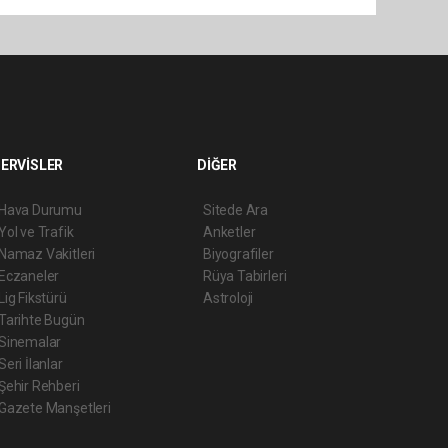
ERVİSLER
DİĞER
Hava Durumu
Sitede Ara
Yol ve Trafik
Anketler
Namaz Vakitleri
Biyografiler
Eczaneler
Rüya Tabirleri
Lig Fikstürü
Astroloji
Tarihte Bugün
Sinemalar
Seri İlanlar
Şehir Rehberi
Gazete Manşetleri