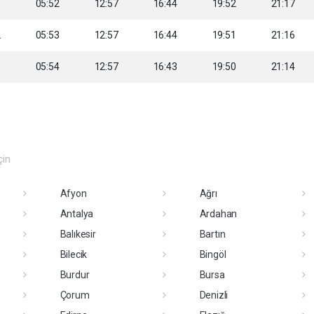
1
05:52
12:57
16:44
19:52
21:17
2
05:53
12:57
16:44
19:51
21:16
3
05:54
12:57
16:43
19:50
21:14
çin
Afyon
Ağrı
Antalya
Ardahan
Balıkesir
Bartın
Bilecik
Bingöl
Burdur
Bursa
Çorum
Denizli