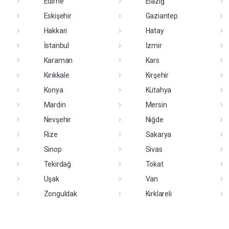
Edirne
Elazığ
Eskişehir
Gaziantep
Hakkari
Hatay
İstanbul
İzmir
Karaman
Kars
Kırıkkale
Kırşehir
Konya
Kütahya
Mardin
Mersin
Nevşehir
Niğde
Rize
Sakarya
Sinop
Sivas
Tekirdağ
Tokat
Uşak
Van
Zonguldak
Kırklareli