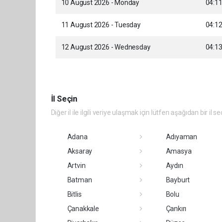
10 August 2026 - Monday
04:1
11 August 2026 - Tuesday
04:1
12 August 2026 - Wednesday
04:1
İl Seçin
Diğer il ile ilgili veriye ulaşmak için lütfen aşağıdan bir il se
Adana
Adıyaman
Aksaray
Amasya
Artvin
Aydın
Batman
Bayburt
Bitlis
Bolu
Çanakkale
Çankırı