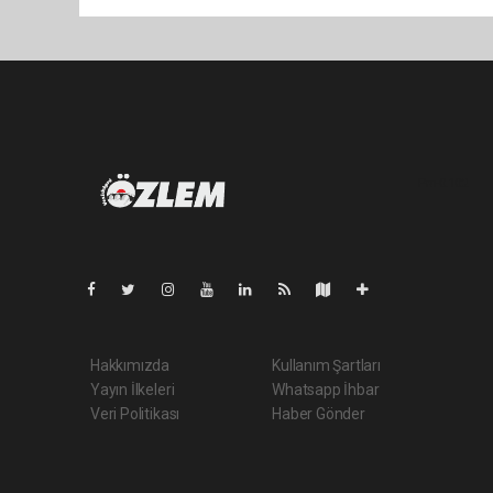
Pro-0.102
Hakkımızda
Kullanım Şartları
Yayın İlkeleri
Whatsapp İhbar
Veri Politikası
Haber Gönder