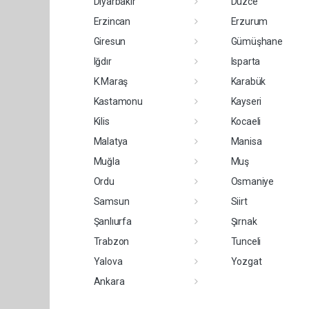
Diyarbakır
Düzce
Erzincan
Erzurum
Giresun
Gümüşhane
Iğdır
Isparta
K.Maraş
Karabük
Kastamonu
Kayseri
Kilis
Kocaeli
Malatya
Manisa
Muğla
Muş
Ordu
Osmaniye
Samsun
Siirt
Şanlıurfa
Şırnak
Trabzon
Tunceli
Yalova
Yozgat
Ankara