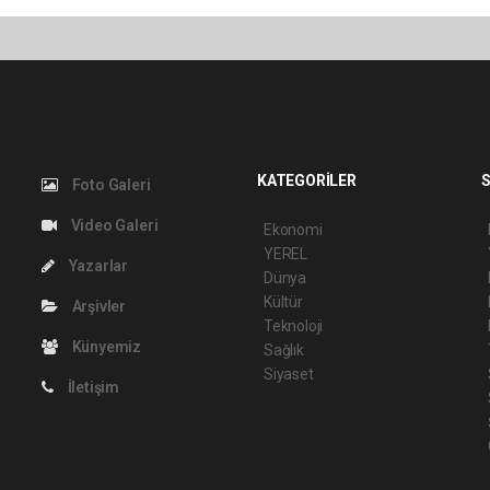
KATEGORİLER
S
Foto Galeri
Video Galeri
Ekonomi
YEREL
Yazarlar
Dünya
Kültür
Arşivler
Teknoloji
Künyemiz
Sağlık
Siyaset
İletişim