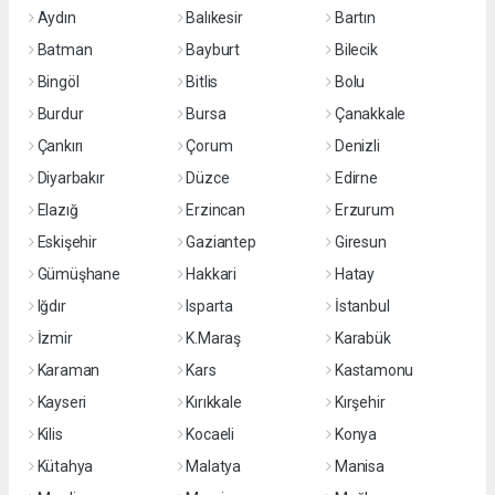
Aydın
Balıkesir
Bartın
Batman
Bayburt
Bilecik
Bingöl
Bitlis
Bolu
Burdur
Bursa
Çanakkale
Çankırı
Çorum
Denizli
Diyarbakır
Düzce
Edirne
Elazığ
Erzincan
Erzurum
Eskişehir
Gaziantep
Giresun
Gümüşhane
Hakkari
Hatay
Iğdır
Isparta
İstanbul
İzmir
K.Maraş
Karabük
Karaman
Kars
Kastamonu
Kayseri
Kırıkkale
Kırşehir
Kilis
Kocaeli
Konya
Kütahya
Malatya
Manisa