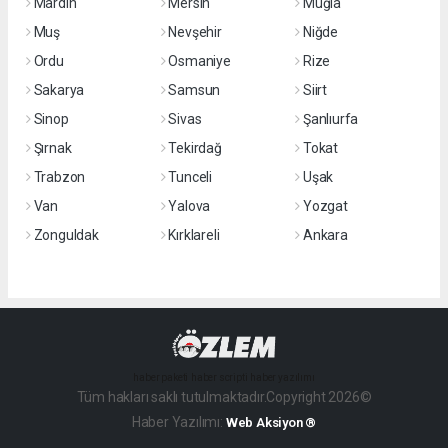
Mardin
Mersin
Muğla
Muş
Nevşehir
Niğde
Ordu
Osmaniye
Rize
Sakarya
Samsun
Siirt
Sinop
Sivas
Şanlıurfa
Şırnak
Tekirdağ
Tokat
Trabzon
Tunceli
Uşak
Van
Yalova
Yozgat
Zonguldak
Kırklareli
Ankara
haber paketi
haber scripti
haber yazılımı
Tüm hakları saklı tutulmaktadır.Copyright 2026©
Haber Yazılımı:
Web Aksiyon ®