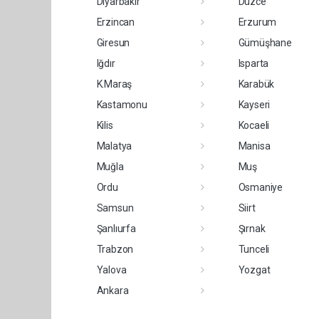
Diyarbakır
Düzce
Erzincan
Erzurum
Giresun
Gümüşhane
Iğdır
Isparta
K.Maraş
Karabük
Kastamonu
Kayseri
Kilis
Kocaeli
Malatya
Manisa
Muğla
Muş
Ordu
Osmaniye
Samsun
Siirt
Şanlıurfa
Şırnak
Trabzon
Tunceli
Yalova
Yozgat
Ankara