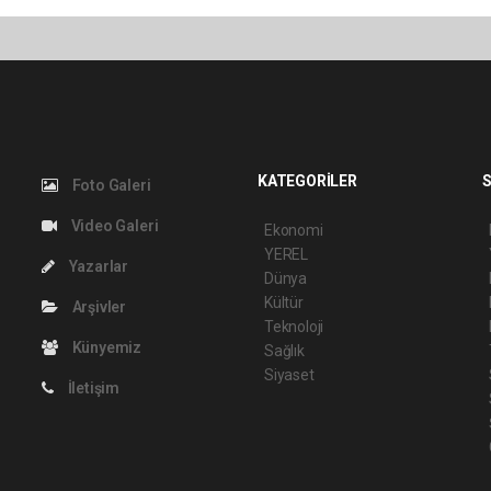
KATEGORİLER
S
Foto Galeri
Video Galeri
Ekonomi
YEREL
Yazarlar
Dünya
Kültür
Arşivler
Teknoloji
Künyemiz
Sağlık
Siyaset
İletişim