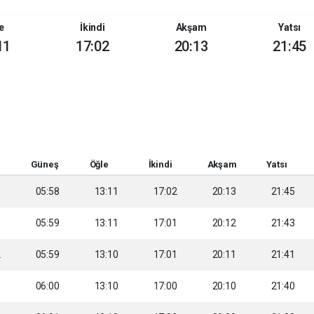
e
İkindi
Akşam
Yatsı
11
17:02
20:13
21:45
Güneş
Öğle
İkindi
Akşam
Yatsı
9
05:58
13:11
17:02
20:13
21:45
0
05:59
13:11
17:01
20:12
21:43
2
05:59
13:10
17:01
20:11
21:41
3
06:00
13:10
17:00
20:10
21:40