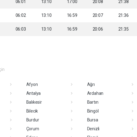
5
06:01
13:10
17:00
20:08
21:38
6
06:02
13:10
16:59
20:07
21:36
8
06:03
13:10
16:59
20:06
21:35
çin
Afyon
Ağrı
Antalya
Ardahan
Balıkesir
Bartın
Bilecik
Bingöl
Burdur
Bursa
Çorum
Denizli