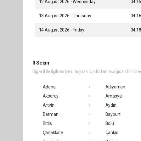
12 August 2026 - Wednesday
04:1
13 August 2026 - Thursday
04:1
14 August 2026 - Friday
04:1
İl Seçin
Diğer il ile ilgili veriye ulaşmak için lütfen aşağıdan bir il se
Adana
Adıyaman
Aksaray
Amasya
Artvin
Aydın
Batman
Bayburt
Bitlis
Bolu
Çanakkale
Çankırı