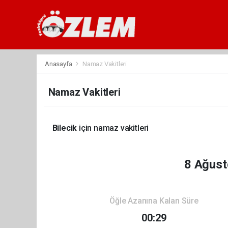
Anasayfa
Namaz Vakitleri
Namaz Vakitleri
Bilecik
için namaz vakitleri
8 Ağust
Öğle Azanına Kalan Süre
00:29