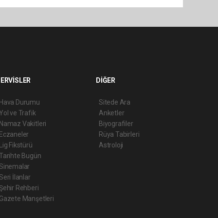
ERVİSLER
DİĞER
Hava Durumu
Sitede Ara
Yol ve Trafik
Anketler
Namaz Vakitleri
Biyografiler
Eczaneler
Rüya Tabirleri
Lig Fikstürü
Astroloji
Tarihte Bugün
Sinemalar
Seri İlanlar
Şehir Rehberi
Gazete Manşetleri