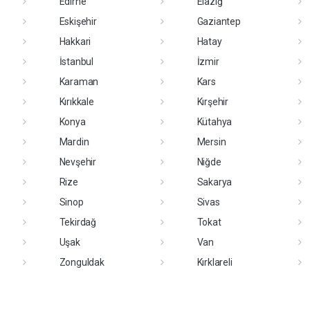
Edirne
Elazığ
Eskişehir
Gaziantep
Hakkari
Hatay
İstanbul
İzmir
Karaman
Kars
Kırıkkale
Kırşehir
Konya
Kütahya
Mardin
Mersin
Nevşehir
Niğde
Rize
Sakarya
Sinop
Sivas
Tekirdağ
Tokat
Uşak
Van
Zonguldak
Kırklareli