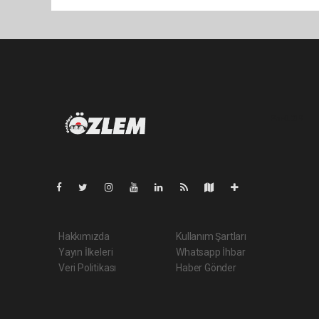
Pro-0.219
Hakkımızda
Kullanım Şartları
Yayın İlkeleri
Whatsapp İhbar
Veri Politikası
Haber Gönder