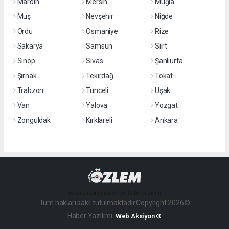
Mardin
Mersin
Muğla
Muş
Nevşehir
Niğde
Ordu
Osmaniye
Rize
Sakarya
Samsun
Siirt
Sinop
Sivas
Şanlıurfa
Şırnak
Tekirdağ
Tokat
Trabzon
Tunceli
Uşak
Van
Yalova
Yozgat
Zonguldak
Kırklareli
Ankara
haber paketi
haber scripti
haber yazılımı
Tüm hakları saklı tutulmaktadır.Copyright 2026©
Haber Yazılımı:
Web Aksiyon ®