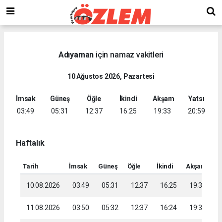
Adıyaman
için namaz vakitleri
10 Ağustos 2026, Pazartesi
İmsak
Güneş
Öğle
İkindi
Akşam
Yatsı
03:49
05:31
12:37
16:25
19:33
20:59
Haftalık
Tarih
İmsak
Güneş
Öğle
İkindi
Akşam
Ya
10.08.2026
03:49
05:31
12:37
16:25
19:33
2
11.08.2026
03:50
05:32
12:37
16:24
19:32
2