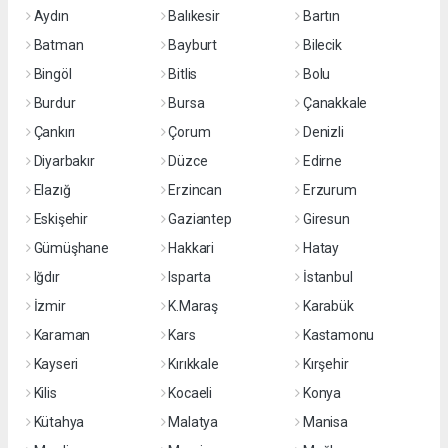
Aydın
Balıkesir
Bartın
Batman
Bayburt
Bilecik
Bingöl
Bitlis
Bolu
Burdur
Bursa
Çanakkale
Çankırı
Çorum
Denizli
Diyarbakır
Düzce
Edirne
Elazığ
Erzincan
Erzurum
Eskişehir
Gaziantep
Giresun
Gümüşhane
Hakkari
Hatay
Iğdır
Isparta
İstanbul
İzmir
K.Maraş
Karabük
Karaman
Kars
Kastamonu
Kayseri
Kırıkkale
Kırşehir
Kilis
Kocaeli
Konya
Kütahya
Malatya
Manisa