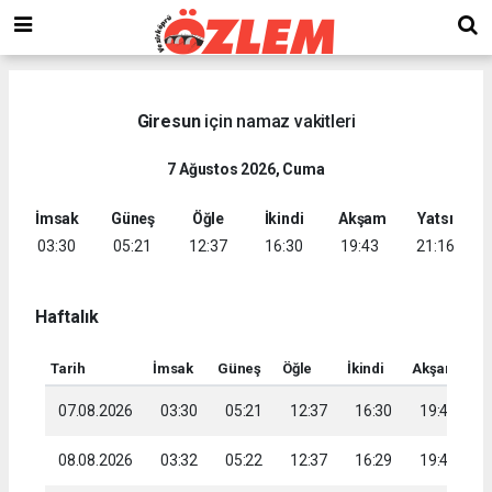
Giresun
için namaz vakitleri
7 Ağustos 2026, Cuma
İmsak
Güneş
Öğle
İkindi
Akşam
Yatsı
03:30
05:21
12:37
16:30
19:43
21:16
Haftalık
Tarih
İmsak
Güneş
Öğle
İkindi
Akşam
Ya
07.08.2026
03:30
05:21
12:37
16:30
19:43
2
08.08.2026
03:32
05:22
12:37
16:29
19:41
2