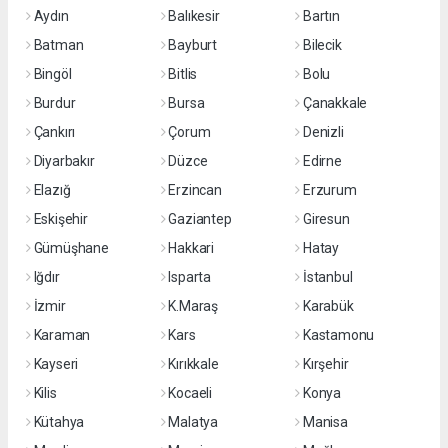
Aydın
Balıkesir
Bartın
Batman
Bayburt
Bilecik
Bingöl
Bitlis
Bolu
Burdur
Bursa
Çanakkale
Çankırı
Çorum
Denizli
Diyarbakır
Düzce
Edirne
Elazığ
Erzincan
Erzurum
Eskişehir
Gaziantep
Giresun
Gümüşhane
Hakkari
Hatay
Iğdır
Isparta
İstanbul
İzmir
K.Maraş
Karabük
Karaman
Kars
Kastamonu
Kayseri
Kırıkkale
Kırşehir
Kilis
Kocaeli
Konya
Kütahya
Malatya
Manisa