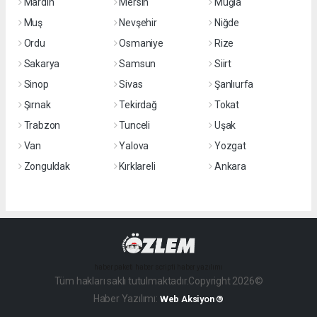
Mardin
Mersin
Muğla
Muş
Nevşehir
Niğde
Ordu
Osmaniye
Rize
Sakarya
Samsun
Siirt
Sinop
Sivas
Şanlıurfa
Şırnak
Tekirdağ
Tokat
Trabzon
Tunceli
Uşak
Van
Yalova
Yozgat
Zonguldak
Kırklareli
Ankara
haber paketi
haber scripti
haber yazılımı
Tüm hakları saklı tutulmaktadır.Copyright 2026©
Haber Yazılımı:
Web Aksiyon ®