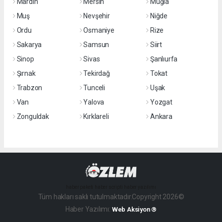
Mardin
Mersin
Muğla
Muş
Nevşehir
Niğde
Ordu
Osmaniye
Rize
Sakarya
Samsun
Siirt
Sinop
Sivas
Şanlıurfa
Şırnak
Tekirdağ
Tokat
Trabzon
Tunceli
Uşak
Van
Yalova
Yozgat
Zonguldak
Kırklareli
Ankara
haber paketi
haber scripti
haber yazılımı
Tüm hakları saklı tutulmaktadır.Copyright 2026©
Haber Yazılımı:
Web Aksiyon ®