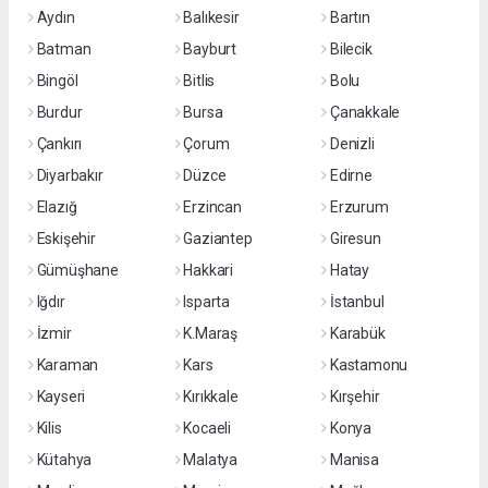
Aydın
Balıkesir
Bartın
Batman
Bayburt
Bilecik
Bingöl
Bitlis
Bolu
Burdur
Bursa
Çanakkale
Çankırı
Çorum
Denizli
Diyarbakır
Düzce
Edirne
Elazığ
Erzincan
Erzurum
Eskişehir
Gaziantep
Giresun
Gümüşhane
Hakkari
Hatay
Iğdır
Isparta
İstanbul
İzmir
K.Maraş
Karabük
Karaman
Kars
Kastamonu
Kayseri
Kırıkkale
Kırşehir
Kilis
Kocaeli
Konya
Kütahya
Malatya
Manisa