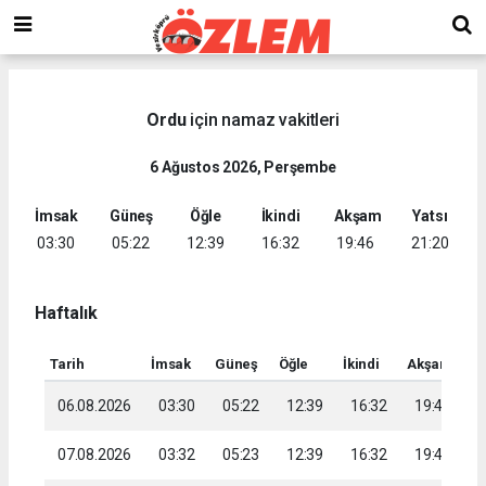
Ordu
için namaz vakitleri
6 Ağustos 2026, Perşembe
İmsak
Güneş
Öğle
İkindi
Akşam
Yatsı
03:30
05:22
12:39
16:32
19:46
21:20
Haftalık
Tarih
İmsak
Güneş
Öğle
İkindi
Akşam
Ya
06.08.2026
03:30
05:22
12:39
16:32
19:46
2
07.08.2026
03:32
05:23
12:39
16:32
19:45
2