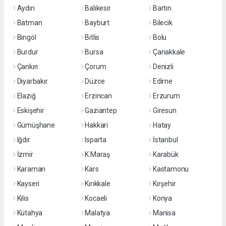
Aydın
Balıkesir
Bartın
Batman
Bayburt
Bilecik
Bingöl
Bitlis
Bolu
Burdur
Bursa
Çanakkale
Çankırı
Çorum
Denizli
Diyarbakır
Düzce
Edirne
Elazığ
Erzincan
Erzurum
Eskişehir
Gaziantep
Giresun
Gümüşhane
Hakkari
Hatay
Iğdır
Isparta
İstanbul
İzmir
K.Maraş
Karabük
Karaman
Kars
Kastamonu
Kayseri
Kırıkkale
Kırşehir
Kilis
Kocaeli
Konya
Kütahya
Malatya
Manisa