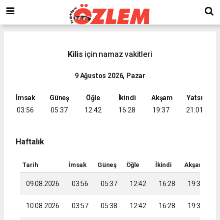
Kilis
için namaz vakitleri
9 Ağustos 2026, Pazar
İmsak
Güneş
Öğle
İkindi
Akşam
Yatsı
03:56
05:37
12:42
16:28
19:37
21:01
Haftalık
Tarih
İmsak
Güneş
Öğle
İkindi
Akşam
Ya
09.08.2026
03:56
05:37
12:42
16:28
19:37
2
10.08.2026
03:57
05:38
12:42
16:28
19:36
2