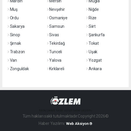
Mardin
Mersin
Muğla
Muş
Nevşehir
Niğde
Ordu
Osmaniye
Rize
Sakarya
Samsun
Siirt
Sinop
Sivas
Şanlıurfa
Şırnak
Tekirdağ
Tokat
Trabzon
Tunceli
Uşak
Van
Yalova
Yozgat
Zonguldak
Kırklareli
Ankara
haber paketi
haber scripti
haber yazılımı
Tüm hakları saklı tutulmaktadır.Copyright 2026©
Haber Yazılımı:
Web Aksiyon ®