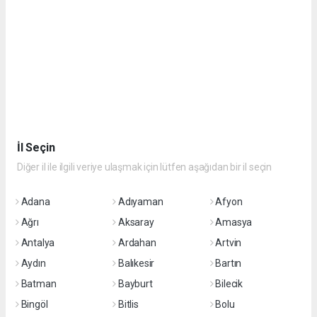
İl Seçin
Diğer il ile ilgili veriye ulaşmak için lütfen aşağıdan bir il seçin
Adana
Adıyaman
Afyon
Ağrı
Aksaray
Amasya
Antalya
Ardahan
Artvin
Aydın
Balıkesir
Bartın
Batman
Bayburt
Bilecik
Bingöl
Bitlis
Bolu