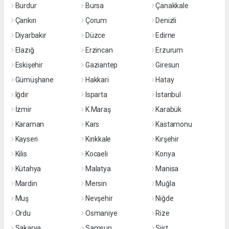
Burdur
Bursa
Çanakkale
Çankırı
Çorum
Denizli
Diyarbakır
Düzce
Edirne
Elazığ
Erzincan
Erzurum
Eskişehir
Gaziantep
Giresun
Gümüşhane
Hakkari
Hatay
Iğdır
Isparta
İstanbul
İzmir
K.Maraş
Karabük
Karaman
Kars
Kastamonu
Kayseri
Kırıkkale
Kırşehir
Kilis
Kocaeli
Konya
Kütahya
Malatya
Manisa
Mardin
Mersin
Muğla
Muş
Nevşehir
Niğde
Ordu
Osmaniye
Rize
Sakarya
Samsun
Siirt