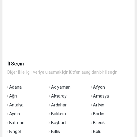
İl Seçin
Diğer il ile ilgili veriye ulaşmak için lütfen aşağıdan bir il seçin
Adana
Adıyaman
Afyon
Ağrı
Aksaray
Amasya
Antalya
Ardahan
Artvin
Aydın
Balıkesir
Bartın
Batman
Bayburt
Bilecik
Bingöl
Bitlis
Bolu