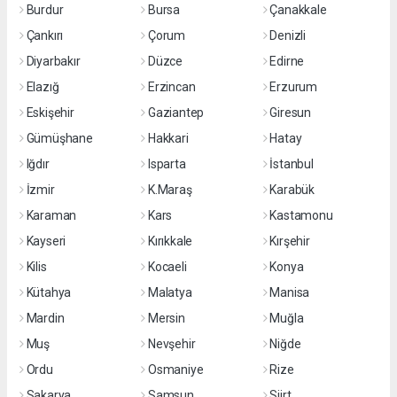
Burdur
Bursa
Çanakkale
Çankırı
Çorum
Denizli
Diyarbakır
Düzce
Edirne
Elazığ
Erzincan
Erzurum
Eskişehir
Gaziantep
Giresun
Gümüşhane
Hakkari
Hatay
Iğdır
Isparta
İstanbul
İzmir
K.Maraş
Karabük
Karaman
Kars
Kastamonu
Kayseri
Kırıkkale
Kırşehir
Kilis
Kocaeli
Konya
Kütahya
Malatya
Manisa
Mardin
Mersin
Muğla
Muş
Nevşehir
Niğde
Ordu
Osmaniye
Rize
Sakarya
Samsun
Siirt