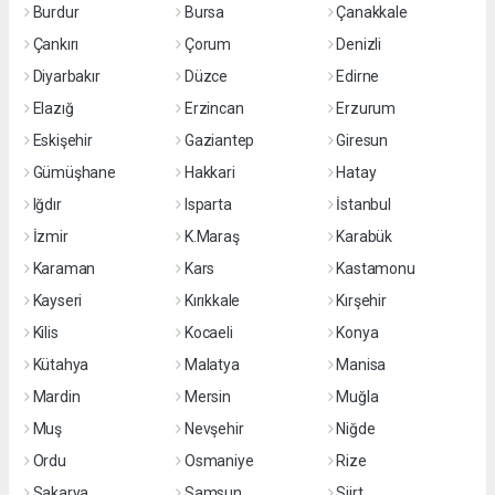
Burdur
Bursa
Çanakkale
Çankırı
Çorum
Denizli
Diyarbakır
Düzce
Edirne
Elazığ
Erzincan
Erzurum
Eskişehir
Gaziantep
Giresun
Gümüşhane
Hakkari
Hatay
Iğdır
Isparta
İstanbul
İzmir
K.Maraş
Karabük
Karaman
Kars
Kastamonu
Kayseri
Kırıkkale
Kırşehir
Kilis
Kocaeli
Konya
Kütahya
Malatya
Manisa
Mardin
Mersin
Muğla
Muş
Nevşehir
Niğde
Ordu
Osmaniye
Rize
Sakarya
Samsun
Siirt