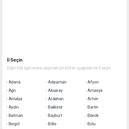
İl Seçin
Diğer il ile ilgili veriye ulaşmak için lütfen aşağıdan bir il seçin
Adana
Adıyaman
Afyon
Ağrı
Aksaray
Amasya
Antalya
Ardahan
Artvin
Aydın
Balıkesir
Bartın
Batman
Bayburt
Bilecik
Bingöl
Bitlis
Bolu