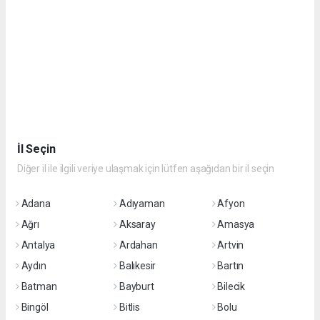
İl Seçin
Diğer il ile ilgili veriye ulaşmak için lütfen aşağıdan bir il seçin
Adana
Adıyaman
Afyon
Ağrı
Aksaray
Amasya
Antalya
Ardahan
Artvin
Aydın
Balıkesir
Bartın
Batman
Bayburt
Bilecik
Bingöl
Bitlis
Bolu