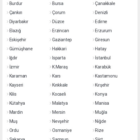
Burdur
Bursa
Çanakkale
Çankırı
Çorum
Denizli
Diyarbakır
Düzce
Edirne
Elazığ
Erzincan
Erzurum
Eskişehir
Gaziantep
Giresun
Gümüşhane
Hakkari
Hatay
Iğdır
Isparta
İstanbul
İzmir
K.Maraş
Karabük
Karaman
Kars
Kastamonu
Kayseri
Kırıkkale
Kırşehir
Kilis
Kocaeli
Konya
Kütahya
Malatya
Manisa
Mardin
Mersin
Muğla
Muş
Nevşehir
Niğde
Ordu
Osmaniye
Rize
Sakarya
Samsun
Siirt