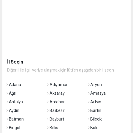
İl Seçin
Diğer il ile ilgili veriye ulaşmak için lütfen aşağıdan bir il seçin
Adana
Adıyaman
Afyon
Ağrı
Aksaray
Amasya
Antalya
Ardahan
Artvin
Aydın
Balıkesir
Bartın
Batman
Bayburt
Bilecik
Bingöl
Bitlis
Bolu