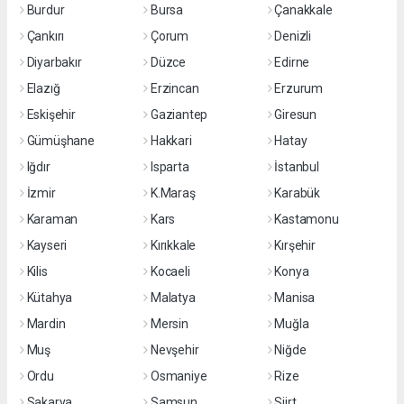
Burdur
Bursa
Çanakkale
Çankırı
Çorum
Denizli
Diyarbakır
Düzce
Edirne
Elazığ
Erzincan
Erzurum
Eskişehir
Gaziantep
Giresun
Gümüşhane
Hakkari
Hatay
Iğdır
Isparta
İstanbul
İzmir
K.Maraş
Karabük
Karaman
Kars
Kastamonu
Kayseri
Kırıkkale
Kırşehir
Kilis
Kocaeli
Konya
Kütahya
Malatya
Manisa
Mardin
Mersin
Muğla
Muş
Nevşehir
Niğde
Ordu
Osmaniye
Rize
Sakarya
Samsun
Siirt