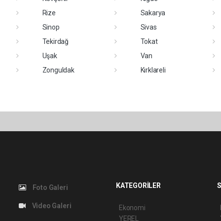
Rize
Sakarya
Sinop
Sivas
Tekirdağ
Tokat
Uşak
Van
Zonguldak
Kırklareli
KATEGORİLER
S
Foto Galeri
Video Galeri
Ekonomi
YEREL