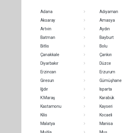
Adana
Adıyaman
Aksaray
Amasya
Artvin
Aydın
Batman
Bayburt
Bitlis
Bolu
Çanakkale
Çankırı
Diyarbakır
Düzce
Erzincan
Erzurum
Giresun
Gümüşhane
Iğdır
Isparta
K.Maraş
Karabük
Kastamonu
Kayseri
Kilis
Kocaeli
Malatya
Manisa
Muğla
Muş