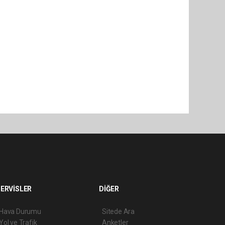
ERVİSLER
DİĞER
Hava Durumu
Sitede Ara
Yol ve Trafik
Anketler