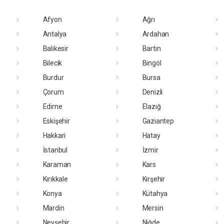
Afyon
Ağrı
Antalya
Ardahan
Balıkesir
Bartın
Bilecik
Bingöl
Burdur
Bursa
Çorum
Denizli
Edirne
Elazığ
Eskişehir
Gaziantep
Hakkari
Hatay
İstanbul
İzmir
Karaman
Kars
Kırıkkale
Kırşehir
Konya
Kütahya
Mardin
Mersin
Nevşehir
Niğde