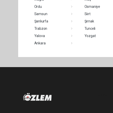
Ordu
Osmaniye
Samsun
Siirt
Şanlıurfa
Şırnak
Trabzon
Tunceli
Yalova
Yozgat
Ankara
Pro-0.025