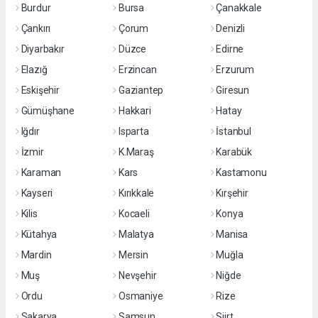
Burdur
Bursa
Çanakkale
Çankırı
Çorum
Denizli
Diyarbakır
Düzce
Edirne
Elazığ
Erzincan
Erzurum
Eskişehir
Gaziantep
Giresun
Gümüşhane
Hakkari
Hatay
Iğdır
Isparta
İstanbul
İzmir
K.Maraş
Karabük
Karaman
Kars
Kastamonu
Kayseri
Kırıkkale
Kırşehir
Kilis
Kocaeli
Konya
Kütahya
Malatya
Manisa
Mardin
Mersin
Muğla
Muş
Nevşehir
Niğde
Ordu
Osmaniye
Rize
Sakarya
Samsun
Siirt