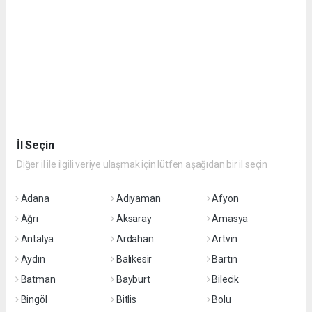
İl Seçin
Diğer il ile ilgili veriye ulaşmak için lütfen aşağıdan bir il seçin
Adana
Adıyaman
Afyon
Ağrı
Aksaray
Amasya
Antalya
Ardahan
Artvin
Aydın
Balıkesir
Bartın
Batman
Bayburt
Bilecik
Bingöl
Bitlis
Bolu