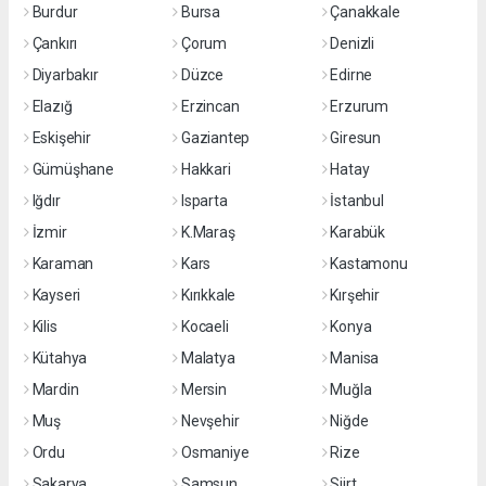
Burdur
Bursa
Çanakkale
Çankırı
Çorum
Denizli
Diyarbakır
Düzce
Edirne
Elazığ
Erzincan
Erzurum
Eskişehir
Gaziantep
Giresun
Gümüşhane
Hakkari
Hatay
Iğdır
Isparta
İstanbul
İzmir
K.Maraş
Karabük
Karaman
Kars
Kastamonu
Kayseri
Kırıkkale
Kırşehir
Kilis
Kocaeli
Konya
Kütahya
Malatya
Manisa
Mardin
Mersin
Muğla
Muş
Nevşehir
Niğde
Ordu
Osmaniye
Rize
Sakarya
Samsun
Siirt