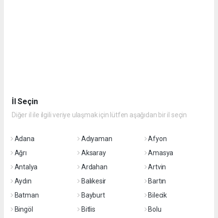
İl Seçin
Diğer il ile ilgili veriye ulaşmak için lütfen aşağıdan bir il seçin
Adana
Adıyaman
Afyon
Ağrı
Aksaray
Amasya
Antalya
Ardahan
Artvin
Aydın
Balıkesir
Bartın
Batman
Bayburt
Bilecik
Bingöl
Bitlis
Bolu