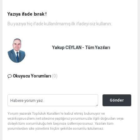
Yazıya ifade bırak !
Bu yazıya hiç ifade kullanılmamış ilk ifadeyi siz kullanın.
Yakup CEYLAN - Tüm Yazıları
Okuyucu Yorumları
(0)
Gönder
Yorum yazarak Topluluk Kuralları’nı kabul etmiş bulunuyor ve
vezirkopruozlem.net sitesine yaptığınız yorumunuzla ilgili doğrudan veya
dolaylı tüm sorumluluğu tek başınıza üstleniyorsunuz. Yazılan tüm
yorumlardan site yönetimi hiçbir şekilde sorumlu tutulamaz.