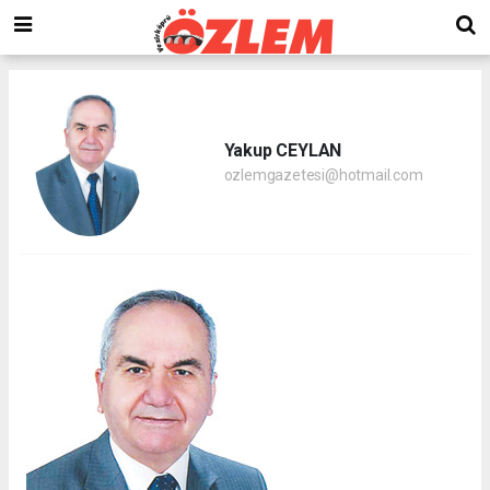
Yakup CEYLAN
ozlemgazetesi@hotmail.com