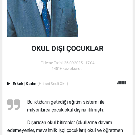
OKUL DIŞI ÇOCUKLAR
Ekleme Tarihi: 26.09.2025 - 17:04
1451+ kez okundu.
Erkek
|
Kadın
(Haberi Sesli Oku)
Bu iktidarın getirdiği eğitim sistemi ile
milyonlarca çocuk okul dışına itilmiştir.
Dışarıdan okul bitirenler (okullarına devam
edemeyenler, mevsimlik işçi çocukları) okul ve öğretmen