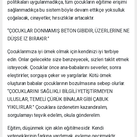
politikaları uygulanmadıkça, tüm çocukların eğitime erişimi
sağlanmadıkça bu sistem böyle devam ettikçe yoksulluk
çoğalacak, cinayetler, hırsızlıklar artacaktır.
“ÇOCUKLAR DONMAMIŞ BETON GİBİDİR, ÜZERLERİNE NE
DÜŞSE İZ BIRAKIR.”
Çocuklarımıza iyi örnek olmak için kendinizi iyi terbiye
edin. Onlar gelecekte size benzeyecek, sizleri taklit etmek
isteyecek. Çocuklar önce ana-babalarını severler, sonra
eleştirirler, sorguya çeker ve yargılarlar. Kötü örnek
oluşturan babalar çocuklarının bozulmasına sebep olurlar.
“ÇOCUKLARINI SAĞLIKLI BİLGİLİ YETİŞTİRMEYEN
ULUSLAR, TEMELİ ÇÜRÜK BİNALAR GİBİ ÇABUK
YIKILIRLAR.” Çocuklara özdenetim kazandıralım,
sorgulamayı teşvik edelim, okula gönderelim.
Eğitim, düşünmek için aklın eğitilmesidir. Kendi
yeteneklerinin farkına vardırmak, eyleme geçirmektir.