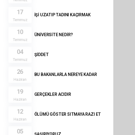
17
İŞİ UZATIP TADINI KAÇIRMAK
Temmuz
10
ÜNİVERSİTE NEDİR?
Temmuz
04
ŞİDDET
Temmuz
26
BU BAKANLARLA NEREYE KADAR
Haziran
19
GERÇEKLER ACIDIR
Haziran
12
ÖLÜMÜ GÖSTER SITMAYA RAZI ET
Haziran
05
ŞAŞIRIYORUZ