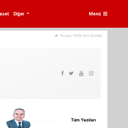
yaset
Diğer
Menü
Bu yazı 1695+ kez okundu.
Tüm Yazıları