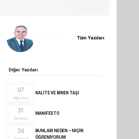
Tüm Yazıları
Diğer Yazıları
07
KALİTE VE BİNEK TAŞI
Ağustos
31
MANİFESTO
Temmuz
24
BUNLARI NEDEN – NİÇİN
ÖĞRENİYORUM
Temmuz