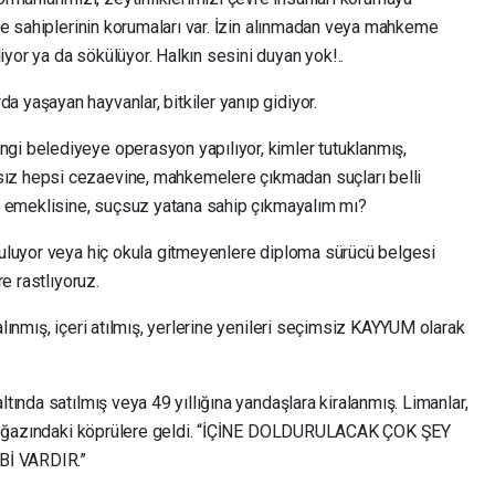
etme sahiplerinin korumaları var. İzin alınmadan veya mahkeme
yor ya da sökülüyor. Halkın sesini duyan yok!..
 yaşayan hayvanlar, bitkiler yanıp gidiyor.
gi belediyeye operasyon yapılıyor, kimler tutuklanmış,
ız hepsi cezaevine, mahkemelere çıkmadan suçları belli
ne, emeklisine, suçsuz yatana sahip çıkmayalım mı?
onuluyor veya hiç okula gitmeyenlere diploma sürücü belgesi
re rastlıyoruz.
alınmış, içeri atılmış, yerlerine yenileri seçimsiz KAYYUM olarak
ltında satılmış veya 49 yıllığına yandaşlara kiralanmış. Limanlar,
ul Boğazındaki köprülere geldi. “İÇİNE DOLDURULACAK ÇOK ŞEY
İ VARDIR.”