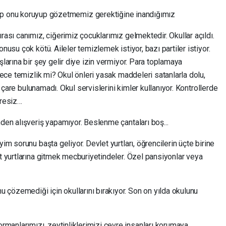
p onu koruyup gözetmemiz gerektiğine inandığımız
rası canımız, ciğerimiz çocuklarımız gelmektedir. Okullar açıldı.
nusu çok kötü. Aileler temizlemek istiyor, bazı partiler istiyor.
şlarına bir şey gelir diye izin vermiyor. Para toplamaya
adece temizlik mi? Okul önleri yasak maddeleri satanlarla dolu,
me çare bulunamadı. Okul servislerini kimler kullanıyor. Kontrollerde
çaresiz…
nden alışveriş yapamıyor. Beslenme çantaları boş...
yim sorunu başta geliyor. Devlet yurtları, öğrencilerin üçte birine
at yurtlarına gitmek mecburiyetindeler. Özel pansiyonlar veya
çözemediği için okullarını bırakıyor. Son on yılda okulunu
anlarımızı, zeytinliklerimizi çevre insanları korumaya