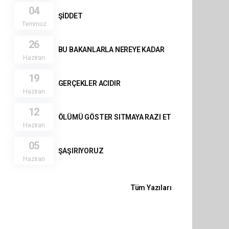
04
ŞİDDET
Temmuz
26
BU BAKANLARLA NEREYE KADAR
Haziran
19
GERÇEKLER ACIDIR
Haziran
12
ÖLÜMÜ GÖSTER SITMAYA RAZI ET
Haziran
05
ŞAŞIRIYORUZ
Haziran
Tüm Yazıları