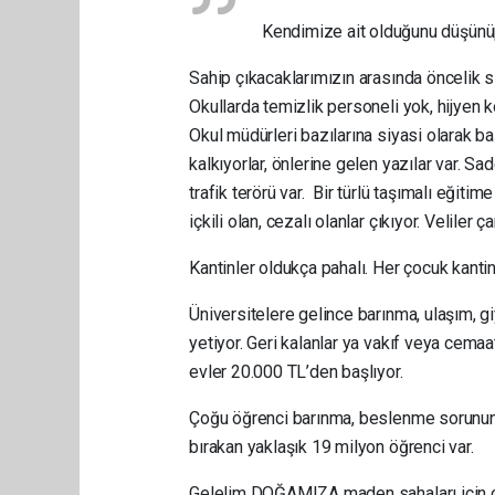
Kendimize ait olduğunu düşünü
Sahip çıkacaklarımızın arasında öncelik sı
Okullarda temizlik personeli yok, hijyen ko
Okul müdürleri bazılarına siyasi olarak ba
kalkıyorlar, önlerine gelen yazılar var. S
trafik terörü var. Bir türlü taşımalı eğiti
içkili olan, cezalı olanlar çıkıyor. Veliler 
Kantinler oldukça pahalı. Her çocuk kanti
Üniversitelere gelince barınma, ulaşım, gi
yetiyor. Geri kalanlar ya vakıf veya cema
evler 20.000 TL’den başlıyor.
Çoğu öğrenci barınma, beslenme sorununu 
bırakan yaklaşık 19 milyon öğrenci var.
Gelelim DOĞAMIZA maden sahaları için orm