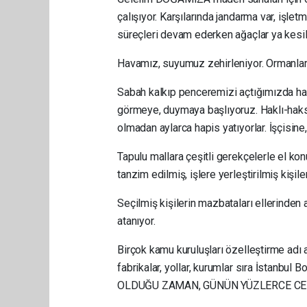
çalışıyor. Karşılarında jandarma var, işl
süreçleri devam ederken ağaçlar ya kesili
Havamız, suyumuz zehirleniyor. Ormanlarda
Sabah kalkıp penceremizi açtığımızda han
görmeye, duymaya başlıyoruz. Haklı-haks
olmadan aylarca hapis yatıyorlar. İşçisi
Tapulu mallara çeşitli gerekçelerle el k
tanzim edilmiş, işlere yerleştirilmiş kişile
Seçilmiş kişilerin mazbataları ellerinden 
atanıyor.
Birçok kamu kuruluşları özelleştirme adı a
fabrikalar, yollar, kurumlar sıra İstanb
OLDUĞU ZAMAN, GÜNÜN YÜZLERCE CEB