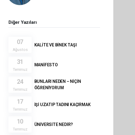
Diğer Yazıları
07
KALİTE VE BİNEK TAŞI
Ağustos
31
MANİFESTO
Temmuz
24
BUNLARI NEDEN – NİÇİN
ÖĞRENİYORUM
Temmuz
17
İŞİ UZATIP TADINI KAÇIRMAK
Temmuz
10
ÜNİVERSİTE NEDİR?
Temmuz