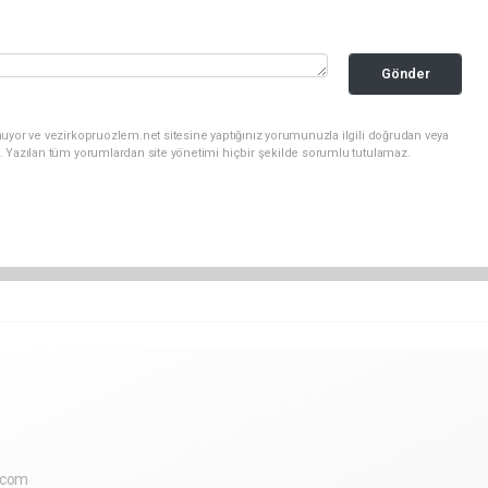
Gönder
uyor ve vezirkopruozlem.net sitesine yaptığınız yorumunuzla ilgili doğrudan veya
. Yazılan tüm yorumlardan site yönetimi hiçbir şekilde sorumlu tutulamaz.
.com