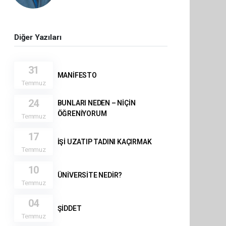
Diğer Yazıları
31
MANİFESTO
Temmuz
24
BUNLARI NEDEN – NİÇİN
ÖĞRENİYORUM
Temmuz
17
İŞİ UZATIP TADINI KAÇIRMAK
Temmuz
10
ÜNİVERSİTE NEDİR?
Temmuz
04
ŞİDDET
Temmuz