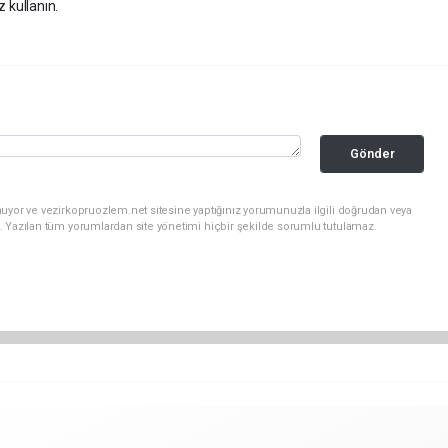
z kullanın.
Gönder
uyor ve vezirkopruozlem.net sitesine yaptığınız yorumunuzla ilgili doğrudan veya
. Yazılan tüm yorumlardan site yönetimi hiçbir şekilde sorumlu tutulamaz.