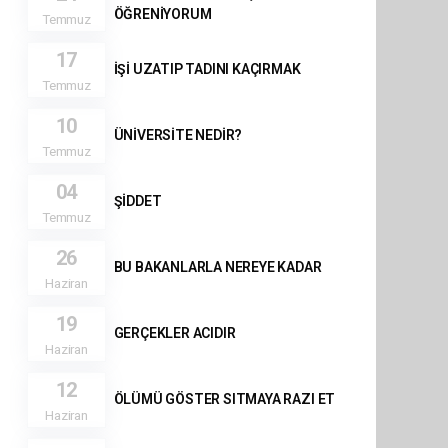
ÖĞRENİYORUM
Temmuz
17
İŞİ UZATIP TADINI KAÇIRMAK
Temmuz
10
ÜNİVERSİTE NEDİR?
Temmuz
04
ŞİDDET
Temmuz
26
BU BAKANLARLA NEREYE KADAR
Haziran
19
GERÇEKLER ACIDIR
Haziran
12
ÖLÜMÜ GÖSTER SITMAYA RAZI ET
Haziran