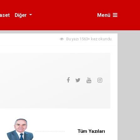
yaset
Diğer
Menü
Bu yazı 1563+ kez okundu.
Tüm Yazıları