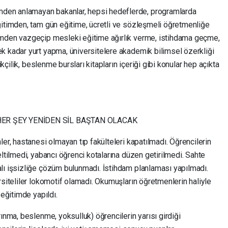
en anlamayan bakanlar, hepsi hedeflerde, programlarda
ğitimden, tam gün eğitime, ücretli ve sözleşmeli öğretmenliğe
imden vazgeçip mesleki eğitime ağırlık verme, istihdama geçme,
k kadar yurt yapma, üniversitelere akademik bilimsel özerkliği
ikçilik, beslenme bursları kitapların içeriği gibi konular hep açıkta
HER ŞEY YENİDEN SİL BAŞTAN OLACAK
er, hastanesi olmayan tıp fakülteleri kapatılmadı. Öğrencilerin
eltilmedi, yabancı öğrenci kotalarına düzen getirilmedi. Sahte
lı işsizliğe çözüm bulunmadı. İstihdam planlaması yapılmadı.
rsiteliler lokomotif olamadı. Okumuşların öğretmenlerin haliyle
 eğitimde yapıldı.
ınma, beslenme, yoksulluk) öğrencilerin yarısı girdiği