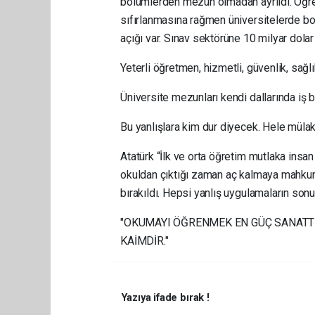
bölümlerden mezun olmadan ayrıldı. Öğre
sıfırlanmasına rağmen üniversitelerde boş
açığı var. Sınav sektörüne 10 milyar dol
Yeterli öğretmen, hizmetli, güvenlik, sağl
Üniversite mezunları kendi dallarında iş bu
Bu yanlışlara kim dur diyecek. Hele mülak
Atatürk “İlk ve orta öğretim mutlaka insan
okuldan çıktığı zaman aç kalmaya mahku
bırakıldı. Hepsi yanlış uygulamaların sonu
"OKUMAYI ÖĞRENMEK EN GÜÇ SANATTI
KAİMDİR."
Yazıya ifade bırak !