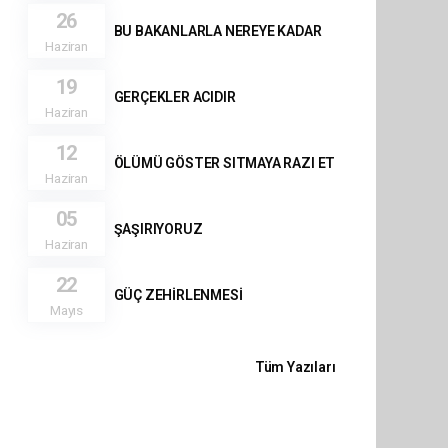
26
BU BAKANLARLA NEREYE KADAR
Haziran
19
GERÇEKLER ACIDIR
Haziran
12
ÖLÜMÜ GÖSTER SITMAYA RAZI ET
Haziran
05
ŞAŞIRIYORUZ
Haziran
22
GÜÇ ZEHİRLENMESİ
Mayıs
Tüm Yazıları