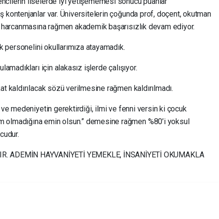
ncilerin liselerde iyi yetişememesi sonucu puanlar
 kontenjanlar var. Üniversitelerin çoğunda prof, doçent, okutman
ar harcanmasına rağmen akademik başarısızlık devam ediyor.
ık personelini okullarımıza atayamadık.
lamadıkları için alakasız işlerde çalışıyor.
at kaldırılacak sözü verilmesine rağmen kaldırılmadı.
 ve medeniyetin gerektirdiği, ilmi ve fenni versin ki çocuk
m olmadığına emin olsun.” demesine rağmen %80’i yoksul
cudur.
R. ADEMİN HAYVANİYETİ YEMEKLE, İNSANİYETİ OKUMAKLA