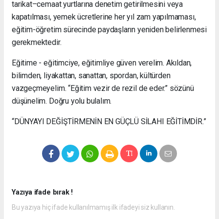
tarikat–cemaat yurtlarına denetim getirilmesini veya
kapatılması, yemek ücretlerine her yıl zam yapılmaması,
eğitim-öğretim sürecinde paydaşların yeniden belirlenmesi
gerekmektedir.
Eğitime - eğitimciye, eğitimliye güven verelim. Akıldan,
bilimden, liyakattan, sanattan, spordan, kültürden
vazgeçmeyelim. “Eğitim vezir de rezil de eder.” sözünü
düşünelim. Doğru yolu bulalım.
“DÜNYAYI DEĞİŞTİRMENİN EN GÜÇLÜ SİLAHI EĞİTİMDİR.”
Yazıya ifade bırak !
Bu yazıya hiç ifade kullanılmamış ilk ifadeyi siz kullanın.