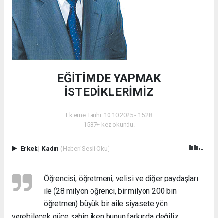
EĞİTİMDE YAPMAK
İSTEDİKLERİMİZ
Ekleme Tarihi: 10.10.2025 - 15:28
1587+ kez okundu.
Erkek
|
Kadın
(Haberi Sesli Oku)
Öğrencisi, öğretmeni, velisi ve diğer paydaşları
ile (28 milyon öğrenci, bir milyon 200 bin
öğretmen) büyük bir aile siyasete yön
verebilecek güce sahip iken bunun farkında değiliz.