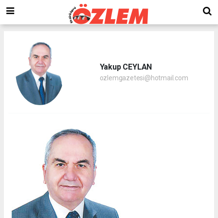
Yakup CEYLAN
ozlemgazetesi@hotmail.com