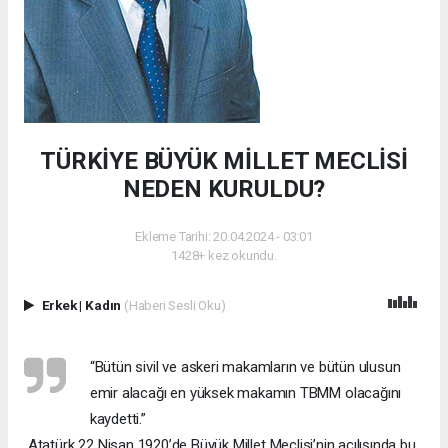
TÜRKİYE BÜYÜK MİLLET MECLİSİ
NEDEN KURULDU?
Ekleme Tarihi: 20.04.2024 - 03:01
1428+ kez okundu.
Erkek
|
Kadın
(Haberi Sesli Oku)
“Bütün sivil ve askeri makamların ve bütün ulusun
emir alacağı en yüksek makamın TBMM olacağını
kaydetti.”
Atatürk 22 Nisan 1920’de Büyük Millet Meclisi’nin açılışında bu