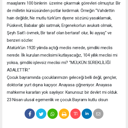
maaşlarını 100 binlerin üzerine çıkarmak görevleri olmuştur. Bir
de milletin kürsüsünden potlar kırdırmak. Örneğin “Vahdettin
hain değildir, Ne mutlu türk’üm diyene sözünü yasaklamak,
Püskevit, Babalar gibi satmak, Ergenekon’un avukatı olmak,
Şeyh Sait’i övmek, Bir taraf olan bertaraf olur, İki ayyaş” ve
benzeri sözler.
Atatürk’ün 1920 yılında açtığı meclis nerede, şimdiki meclis
nerede. İlk kurulan meclisimi kutlayacağız, 104 yıllık meclisi mi
yoksa, şimdiki işlevsiz meclisi mi? “MÜLKÜN SÜREKLİLİĞİ
ADALETTİR.”
Çocuk bayramında çocuklarımızın geleceği belli değil, gençler,
doktorlar yurt dışına kaçıyor. Anayasa çiğneniyor. Anayasa
mahkeme kararları yok sayılıyor. Kanunsuz bir devlet mi olduk.
23 Nisan ulusal egemenlik ve çocuk Bayramı kutlu olsun