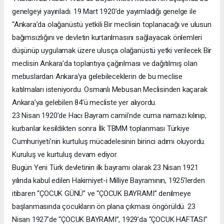
genelgeyi yayınladı. 19 Mart 1920’de yayımladığı genelge ile
“Ankara’da olağanüstü yetkili Bir meclisin toplanacağı ve ulusun
bağımsızlığını ve devletin kurtarılmasını sağlayacak önlemleri
düşünüp uygulamak üzere ulusça olağanüstü yetki verilecek Bir
meclisin Ankara’da toplantıya çağırılması ve dağıtılmış olan
mebuslardan Ankara’ya gelebileceklerin de bu meclise
katılmaları isteniyordu. Osmanlı Mebusan Meclisinden kaçarak
Ankara’ya gelebilen 84’ü mecliste yer alıyordu.
23 Nisan 1920’de Hacı Bayram camii’nde cuma namazı kılınıp,
kurbanlar kesildikten sonra İlk TBMM toplanması Türkiye
Cumhuriyeti’nin kurtuluş mücadelesinin birinci adımı oluyordu.
Kuruluş ve kurtuluş devam ediyor.
Bugün Yeni Türk devletinin ilk bayramı olarak 23 Nisan 1921
yılında kabul edilen Hakimiyet-i Milliye Bayramının, 1925’lerden
itibaren “ÇOCUK GÜNÜ” ve “ÇOCUK BAYRAMI” denilmeye
başlanmasında çocukların ön plana çıkması öngörüldü. 23
Nisan 1927’de “ÇOCUK BAYRAMI”, 1929’da “ÇOCUK HAFTASI”