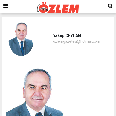
Yakup CEYLAN
ozlemgazetesi@hotmail.com