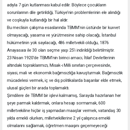
adıyla 7 gün kutlanması kabul edilir. Böylece çocukların
sorunlarının dile getirildiği, Türkiye’nin problemlerinin ele alındığı
ve coşkuyla kutlandığı bir hal aldır.
Bu meclisin çalışma esaslarında TBMM’nin üstünde bir kuvvet
olmayacağı, yasama ve yürütmesine sahip olacağı, İstanbul
hükümetinin yok sayılacağı, 486 milletvekili olduğu, 1876
Anayasası ile 30 olan seçme yaşı 25’i indirildiği belirtilmiştir.
23 Nisan 1920’de TBMM’nin birinci amacı; İtilaf Devletlerinin
altındaki topraklarımızı, Misak-ı Milli sınırları çerçevesinde,
siyasi, mali ve ekonomik bağımsızlığa kavuşturmak. Bağımsızlık
mücadelesi vermek, iç ve dış politikalarda başarılar elde etmek,
ulusal güçleri bir arada toplamaktı.
Şimdilere de TBMM bir işlevi kalmamış, Sarayda hazırlanan her
şeye parmak kaldırmak, onlara hesap sormamak, 600
milletvekiline hiçbir iş yapmadan maaşlar vermek, vatandaş 30
yılda emekli olurken, milletvekillerine 2 yıl çalışınca emekli
olmalarını sağlamak, öğretmen maaşını geçemeyeceği