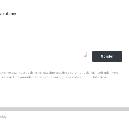
z kullanın.
Gönder
uyor ve vezirkopruozlem.net sitesine yaptığınız yorumunuzla ilgili doğrudan veya
. Yazılan tüm yorumlardan site yönetimi hiçbir şekilde sorumlu tutulamaz.
etayı