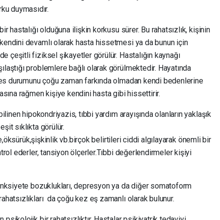
rku duymasıdır.
ir hastalığı olduğuna ilişkin korkusu sürer. Bu rahatsızlık, kişinin
 kendini devamlı olarak hasta hissetmesi ya da bunun için
 çeşitli fiziksel şikayetler görülür. Hastalığın kaynağı
ılaştığı problemlere bağlı olarak görülmektedir. Hayatında
 stres durumunu çoğu zaman farkında olmadan kendi bedenlerine
masına rağmen kişiye kendini hasta gibi hissettirir.
bilinen hipokondriyazis, tıbbi yardım arayışında olanların yaklaşık
şit sıklıkta görülür.
me,öksürük,şişkinlik vb.birçok belirtileri ciddi algılayarak önemli bir
trol ederler, tansiyon ölçerler.Tıbbi değerlendirmeler kişiyi
e anksiyete bozuklukları, depresyon ya da diğer somatoform
rahatsızlıkları da çoğu kez eş zamanlı olarak bulunur.
sikolojik bir rahatsızlıktır. Hastalar psikiyatrik tedaviyi