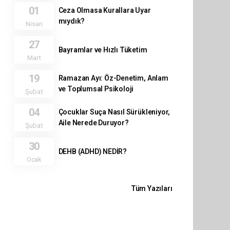
01
Ceza Olmasa Kurallara Uyar
mıydık?
Nisan
27
Bayramlar ve Hızlı Tüketim
Mart
19
Ramazan Ayı: Öz-Denetim, Anlam
ve Toplumsal Psikoloji
Şubat
04
Çocuklar Suça Nasıl Sürükleniyor,
Aile Nerede Duruyor?
Şubat
30
DEHB (ADHD) NEDİR?
Ocak
Tüm Yazıları