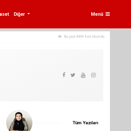
yaset
Diğer
Menü
Bu yazı 849+ kez okundu.
Tüm Yazıları