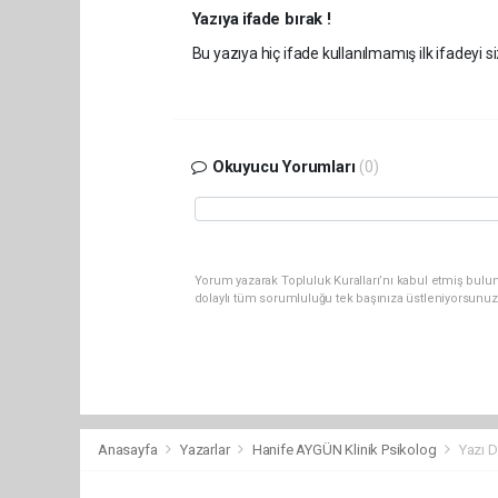
Yazıya ifade bırak !
Bu yazıya hiç ifade kullanılmamış ilk ifadeyi si
Okuyucu Yorumları
(0)
Yorum yazarak Topluluk Kuralları’nı kabul etmiş bulun
dolaylı tüm sorumluluğu tek başınıza üstleniyorsunuz
Anasayfa
Yazarlar
Hanife AYGÜN Klinik Psikolog
Yazı D