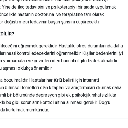
r. Yine de ilaç tedavisini ve psikoterapiyi bir arada uygulamak
in öncelikle hastanın doktoruna ve terapistine tam olarak
r değiştirmesi tedavinin başarı şansını düşürecektir.
EDİLİR?
dileceğini öğrenmek gereklidir. Hastalık, stres durumlarında daha
rı nasıl kontrol edeceklerini öğrenmelidir. Kişiler bedenlerini iyi
ığa yormamaları ve çevrelerinden bununla ilgili destek almalıdır.
u aşması oldukça önemlidir.
ozulmalıdır. Hastalar her türlü belirti için interneti
in bilimsel temelleri olan kitapları ve araştırmaları okumak daha
nemli bir bölümünde depresyon gibi ek psikolojik rahatsızlıklar
kle bu gibi sorunların kontrol altına alınması gerekir. Doğru
an da kurtulmak mümkündür.