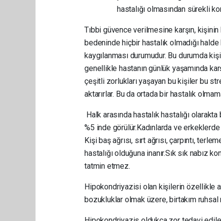
hastalığı olmasından sürekli ko
Tıbbi güvence verilmesine karşın, kişinin b
bedeninde hiçbir hastalık olmadığı halde
kaygılanması durumudur. Bu durumda kişide
genellikle hastanın günlük yaşamında karş
çeşitli zorlukları yaşayan bu kişiler bu
aktarırlar. Bu da ortada bir hastalık olma
Halk arasında hastalık hastalığı olarakta 
%5 inde görülür.Kadınlarda ve erkeklerde e
Kişi baş ağrısı, sırt ağrısı, çarpıntı, terle
hastalığı olduğuna inanır.Sık sık nabız kon
tatmin etmez.
Hipokondriyazisi olan kişilerin özellikl
bozukluklar olmak üzere, birtakım ruhsal 
Hipokondriyazis oldukça zor tedavi edilen p