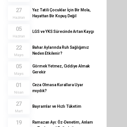
27
Yaz Tatili Çocuklar İçin Bir Mola,
Hayattan Bir Kopuş Değil
Haziran
05
LGS ve YKS Sürecinde Artan Kaygı
Haziran
22
Bahar Aylarında Ruh Sağlığımız
Neden Etkilenir?
Mayıs
05
Görmek Yetmez, Ciddiye Almak
Gerekir
Mayıs
01
Ceza Olmasa Kurallara Uyar
mıydık?
Nisan
27
Bayramlar ve Hızlı Tüketim
Mart
19
Ramazan Ayı: Öz-Denetim, Anlam