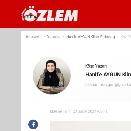
Anasayfa
Yazarlar
Hanife AYGÜN Klinik Psikolog
Yazı D
Köşe Yazarı
Hanife AYGÜN Klin
pskhanifeaygun@gmail.
Ekleme Tarihi: 23 Şubat 2024 -Cuma