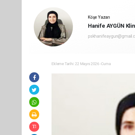
Köşe Yazarı
Hanife AYGÜN Klin
pskhanifeaygun@gmail.
Ekleme Tarihi: 22 Mayıs 2026 -Cuma