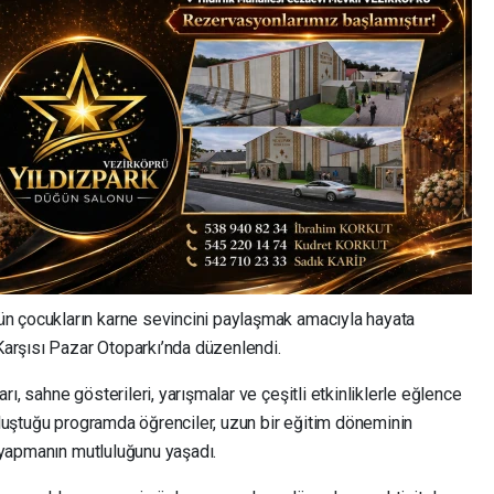
ün çocukların karne sevincini paylaşmak amacıyla hayata
 Karşısı Pazar Otoparkı’nda düzenlendi.
ı, sahne gösterileri, yarışmalar ve çeşitli etkinliklerle eğlence
 oluştuğu programda öğrenciler, uzun bir eğitim döneminin
ç yapmanın mutluluğunu yaşadı.