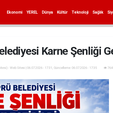
Ekonomi
YEREL
Dünya
Kültür
Teknoloji
Sağlık
Si
lediyesi Karne Şenliği Ge
tesi) - Web Sitesi | 06.07.2026 - 17:31, Güncelleme: 06.07.2026 - 17:35
764