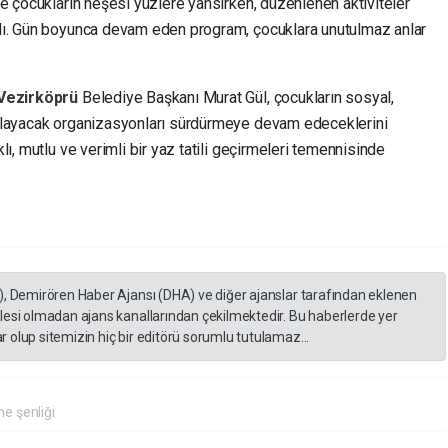
kte çocukların neşesi yüzlere yansırken, düzenlenen aktiviteler
andı. Gün boyunca devam eden program, çocuklara unutulmaz anlar
Vezirköprü
Belediye Başkanı Murat Gül, çocukların sosyal,
sağlayacak organizasyonları sürdürmeye devam edeceklerini
klı, mutlu ve verimli bir yaz tatili geçirmeleri temennisinde
), Demirören Haber Ajansı (DHA) ve diğer ajanslar tarafından eklenen
lesi olmadan ajans kanallarından çekilmektedir. Bu haberlerde yer
 olup sitemizin hiç bir editörü sorumlu tutulamaz...
e şenliği