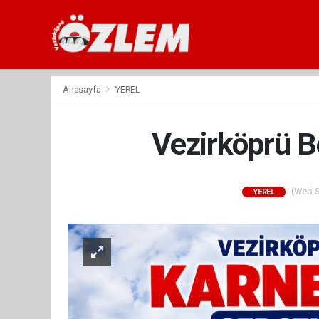
Anasayfa
YEREL
Vezirköprü Be
(Web Si
YEREL