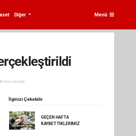
yaset
Diğer
Menü
rçekleştirildi
8+ kez okundu.
İlginizi Çekebilir
GEÇEN HAFTA
KAYBETTİKLERİMİZ