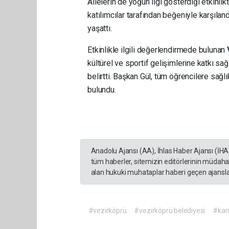
Ailelerin de yoğun ilgi gösterdiği etkinli
katılımcılar tarafından beğeniyle karşıl
yaşattı.
Etkinlikle ilgili değerlendirmede bulunan
kültürel ve sportif gelişimlerine katkı 
belirtti. Başkan Gül, tüm öğrencilere sağlı
bulundu.
Anadolu Ajansı (AA), İhlas Haber Ajansı (İHA
tüm haberler, sitemizin editörlerinin müdaha
alan hukuki muhataplar haberi geçen ajanslar
#vezirköprü
#vezirköprü belediyesi
#karn