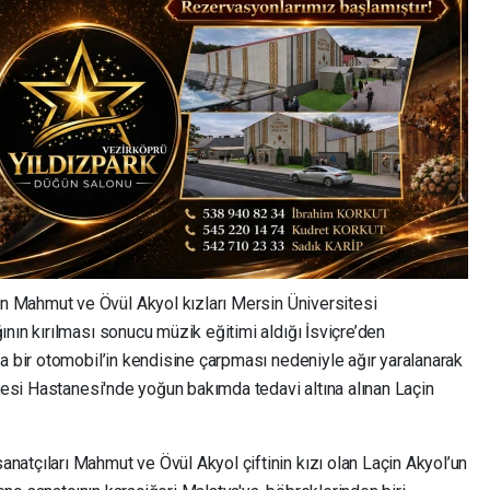
 Mahmut ve Övül Akyol kızları Mersin Üniversitesi
nın kırılması sonucu müzik eğitimi aldığı İsviçre’den
a bir otomobil’in kendisine çarpması nedeniyle ağır yaralanarak
ltesi Hastanesi'nde yoğun bakımda tedavi altına alınan Laçin
atçıları Mahmut ve Övül Akyol çiftinin kızı olan Laçin Akyol’un