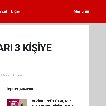
yaset
Diğer
Menü
RI 3 KİŞİYE
35+ kez okundu.
İlginizi Çekebilir
VEZİRKÖPRÜ’LÜ LAÇİN’İN