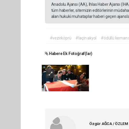
Anadolu Ajansı (AA), İhlas Haber Ajansı (İHA
tüm haberler, sitemizin editörlerinin müdaha
alan hukuki muhataplar haberi geçen ajanslar
#vezirköprü
#laçin akyol
#ödüllü keman s
Habere Ek Fotoğraf(lar)
Özgür AĞCA / ÖZLEM