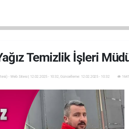
ağız Temizlik İşleri Müd
esi) - Web Sitesi | 12.02.2025 - 10:32, Güncelleme: 12.02.2025 - 10:32
1641