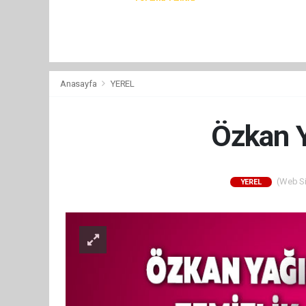
Anasayfa
YEREL
Özkan Y
(Web Sit
YEREL