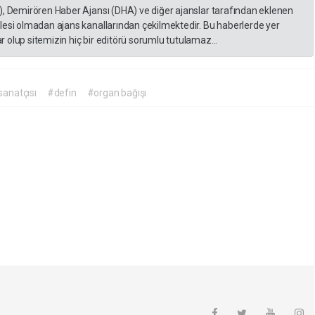
), Demirören Haber Ajansı (DHA) ve diğer ajanslar tarafından eklenen
lesi olmadan ajans kanallarından çekilmektedir. Bu haberlerde yer
 olup sitemizin hiç bir editörü sorumlu tutulamaz...
anatçısı
#defin
#organ bağışı