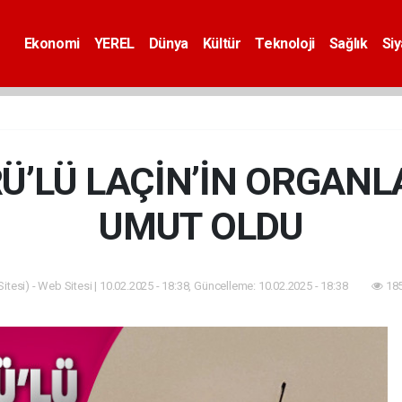
Ekonomi
YEREL
Dünya
Kültür
Teknoloji
Sağlık
Si
’LÜ LAÇİN’İN ORGANLA
UMUT OLDU
tesi) - Web Sitesi | 10.02.2025 - 18:38, Güncelleme: 10.02.2025 - 18:38
185