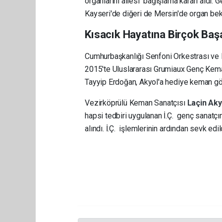
organlarını ailesi bağışlama kararı aldı. 
Kayseri'de diğeri de Mersin'de organ bekl
Kısacık Hayatına Birçok Başa
Cumhurbaşkanlığı Senfoni Orkestrası ve
2015'te Uluslararası Grumiaux Genç Kem
Tayyip Erdoğan, Akyol'a hediye keman gö
Vezirköprülü Keman Sanatçısı
Laçin Ak
hapsi tedbiri uygulanan İ.Ç. genç sanatç
alındı. İ.Ç. işlemlerinin ardından sevk edil