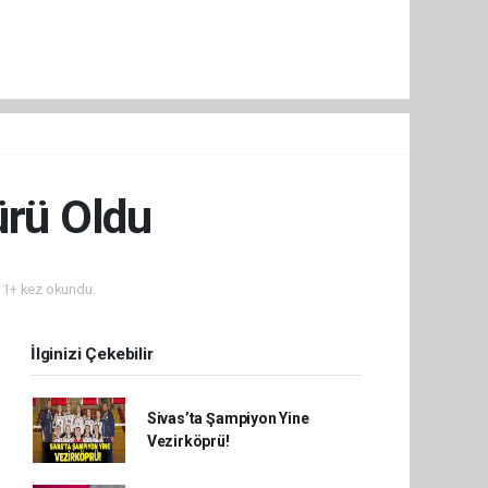
ürü Oldu
1+ kez okundu.
İlginizi Çekebilir
Sivas’ta Şampiyon Yine
Vezirköprü!