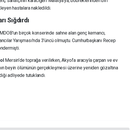
Genç sanatçının karaciğeri Malatya'ya, böbreklerinden biri
eyen hastalara nakledildi.
rı Sığdırdı
 MDOB'un birçok konserinde sahne alan genç kemancı,
ancılar Yarışması'nda 3’üncü olmuştu. Cumhurbaşkanı Recep
ndermişti.
yol
Mersin’de toprağa verilirken, Akyol’a aracıyla çarpan ve ev
ının beyin ölümünün gerçekleşmesi üzerine yeniden gözaltına
diği adliyede tutuklandı.