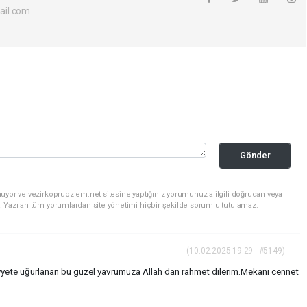
ail.com
Gönder
uyor ve vezirkopruozlem.net sitesine yaptığınız yorumunuzla ilgili doğrudan veya
. Yazılan tüm yorumlardan site yönetimi hiçbir şekilde sorumlu tutulamaz.
(10.02.2025 19:29 - #5149)
yyete uğurlanan bu güzel yavrumuza Allah dan rahmet dilerim.Mekanı cennet