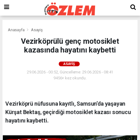
Anasayfa
Asayiş
Vezirköprülü genç motosiklet
kazasında hayatını kaybetti
ASAYIŞ
29.06.2026 - 00:52, Güncelleme: 29.06.2026 - 08:41
9456+ kez okundu.
Vezirköprü nüfusuna kayıtlı, Samsun’da yaşayan
Kürşat Bektaş, geçirdiği motosiklet kazası sonucu
hayatını kaybetti.