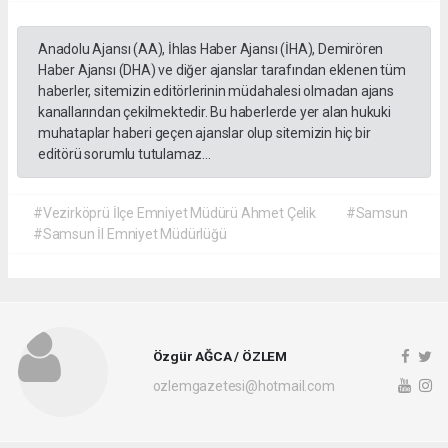
Anadolu Ajansı (AA), İhlas Haber Ajansı (İHA), Demirören
Haber Ajansı (DHA) ve diğer ajanslar tarafından eklenen tüm
haberler, sitemizin editörlerinin müdahalesi olmadan ajans
kanallarından çekilmektedir. Bu haberlerde yer alan hukuki
muhataplar haberi geçen ajanslar olup sitemizin hiç bir
editörü sorumlu tutulamaz...
#Vezirköprü İlçe Emniyet Müdürü Ahmet Çelik
#Samsun
#Samsun İl Emniyet Müdürlüğü
Özgür AĞCA / ÖZLEM
ozlemgazetesi@hotmail.com