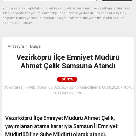
Yorum yazarak Topluluk Kuralları’nı kabul etmiş bulunuyor ve vezirkopruozlem.net
sitesine yaptığınız yorumunuzla ilgili doğrudan veya dolaylı tüm sorumluluğu tek
başınıza üstleniyorsunuz. Yazılan tüm yorumlardan site yönetimi hiçbir şekilde
sorumlu tutulamaz.
Anasayfa
Dünya
Vezirköprü İlçe Emniyet Müdürü
Ahmet Çelik Samsun'a Atandı
DÜNYA
(Web Sitesi) - Web Sitesi | 05.08.2026 - 23:46, Güncelleme: 08.08.2026 - 10:40
5611 kez okundu.
Vezirköprü İlçe Emniyet Müdürü Ahmet Çelik,
yayımlanan atama kararıyla Samsun İl Emniyet
Müdürlüğü'ne Şube Müdürü olarak atandı.