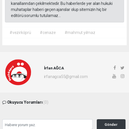
kanallarından çekilmektedir. Bu haberlerde yer alan hukuki
muhataplar haberi geçen ajanslar olup sitemizin hiç bir
editörü sorumlu tutulamaz...
#vezirköprü
#cenaze
#mahmut yılmaz
İrfan AĞCA
irfanagca55@gmail.com
Okuyucu Yorumları
(0)
Gönder