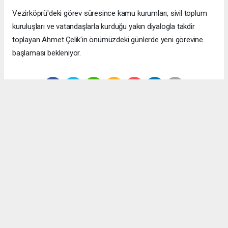
Vezirköprü'deki görev süresince kamu kurumları, sivil toplum
kuruluşları ve vatandaşlarla kurduğu yakın diyalogla takdir
toplayan Ahmet Çelik'in önümüzdeki günlerde yeni görevine
başlaması bekleniyor.
Anadolu Ajansı (AA), İhlas Haber Ajansı (İHA), Demirören
Haber Ajansı (DHA) ve diğer ajanslar tarafından eklenen tüm
haberler, sitemizin editörlerinin müdahalesi olmadan ajans
kanallarından çekilmektedir. Bu haberlerde yer alan hukuki
muhataplar haberi geçen ajanslar olup sitemizin hiç bir
editörü sorumlu tutulamaz...
#Vezirköprü İlçe Emniyet Müdürü Ahmet Çelik
#Samsun
#Samsun İl Emniyet Müdürlüğü