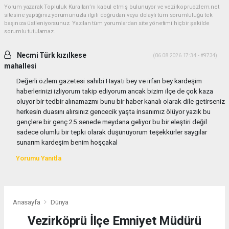
Yorum yazarak Topluluk Kuralları’nı kabul etmiş bulunuyor ve vezirkopruozlem.net
sitesine yaptığınız yorumunuzla ilgili doğrudan veya dolaylı tüm sorumluluğu tek
başınıza üstleniyorsunuz. Yazılan tüm yorumlardan site yönetimi hiçbir şekilde
sorumlu tutulamaz.
Necmi Türk kızılkese
(06.08.2026 17:34 - #9734)
mahallesi
Değerli özlem gazetesi sahibi Hayati bey ve irfan bey kardeşim
haberlerinizi izliyorum takip ediyorum ancak bizim ilçe de çok kaza
oluyor bir tedbir alınamazmı bunu bir haber kanalı olarak dile getirseniz
herkesin duasını alırsınız gencecik yaşta insanımız ölüyor yazık bu
gençlere bir genç 25 senede meydana geliyor bu bir eleştiri değil
sadece olumlu bir tepki olarak düşünüyorum teşekkürler saygılar
sunarım kardeşim benim hoşçakal
Yorumu Yanıtla
Anasayfa
Dünya
Vezirköprü İlçe Emniyet Müdürü