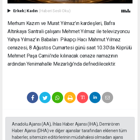
Erkek
|
Kadın
(Haberi Sesli Oku)
Merhum Kazım ve Murat Yılmaz’ın kardeşleri, Bafra
Altınkaya Santrali çalışanı Mehmet Yılmaz ile televizyoncu
Yahya Yılmaz’ın Babaları Pikapçı Hacı Mahmut Yılmaz
cenazesi, 8 Ağustos Cumartesi günü saat 10.30’da Köprülü
Mehmet Paşa Camii’nde kılınacak cenaze namazının
ardından Yenimahalle Mezarlığı’nda defnedilecektir.
Anadolu Ajansı (AA), İhlas Haber Ajansı (İHA), Demirören
Haber Ajansı (DHA) ve diğer ajanslar tarafından eklenen tüm
haberler, sitemizin editörlerinin müdahalesi olmadan ajans