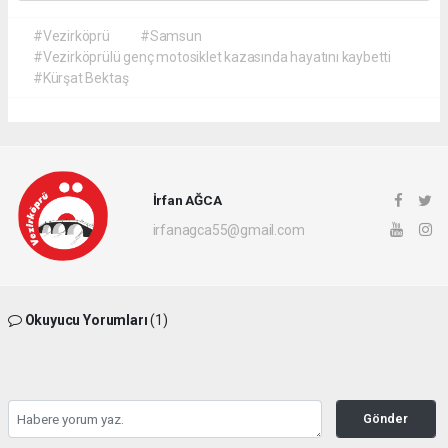
#Vezirköprü
#Samsun
#Vezirköprülü genç motosiklet kazasında hayatını kaybetti
#Kürşat Bektaş
İrfan AĞCA
irfanagca55@gmail.com
Okuyucu Yorumları
(1)
Gönder