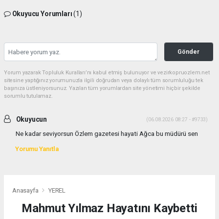
Okuyucu Yorumları
(1)
Gönder
Yorum yazarak Topluluk Kuralları’nı kabul etmiş bulunuyor ve vezirkopruozlem.net
sitesine yaptığınız yorumunuzla ilgili doğrudan veya dolaylı tüm sorumluluğu tek
başınıza üstleniyorsunuz. Yazılan tüm yorumlardan site yönetimi hiçbir şekilde
sorumlu tutulamaz.
Okuyucun
(06.08.2026 08:27 - #9733)
Ne kadar seviyorsun Özlem gazetesi hayati Ağca bu müdürü sen
Yorumu Yanıtla
Anasayfa
YEREL
Mahmut Yılmaz Hayatını Kaybetti