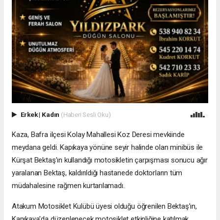
Erkek
|
Kadın
(Haberi Sesli Oku)
Kaza, Bafra ilçesi Kolay Mahallesi Koz Deresi mevkiinde
meydana geldi. Kapıkaya yönüne seyir halinde olan minibüs ile
Kürşat Bektaş’ın kullandığı motosikletin çarpışması sonucu ağır
yaralanan Bektaş, kaldırıldığı hastanede doktorların tüm
müdahalesine rağmen kurtarılamadı.
Atakum Motosiklet Kulübü üyesi olduğu öğrenilen Bektaş’ın,
Kapıkaya’da düzenlenecek motosiklet etkinliğine katılmak