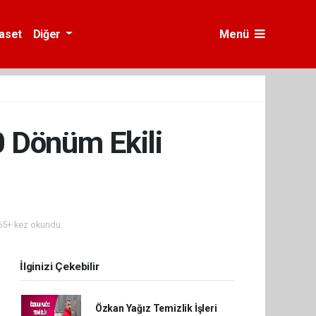
yaset
Diğer
Menü
0 Dönüm Ekili
5+ kez okundu.
İlginizi Çekebilir
Özkan Yağız Temizlik İşleri