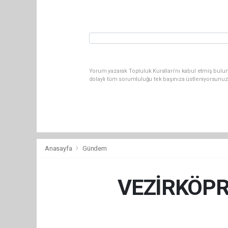
Yorum yazarak Topluluk Kuralları’nı kabul etmiş bulun
dolaylı tüm sorumluluğu tek başınıza üstleniyorsunuz
Anasayfa
Gündem
VEZİRKÖPRÜ