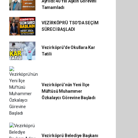
Ayrıldı:40 Yılı Aşkın Görevini
Tamamladı
VEZİRKÖPRÜ TSO'DA SEÇİM
SÜRECİ BAŞLADI
Vezirköprü'de Okullara Kar
Tatili
Vezirköprü’nün Yeni İlçe
Müftüsü Muhammer
Özkalaycı Görevine Başladı
Vezirköprü Belediye Başkanı