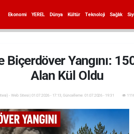
Ekonomi
YEREL
Dünya
Kültür
Teknoloji
Sağlık
Si
e Biçerdöver Yangını: 15
Alan Kül Oldu
esi) - Web Sitesi | 01.07.2026 - 17:13, Güncelleme: 01.07.2026 - 19:31
1116