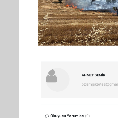
AHMET DEMİR
ozlemgazetesi@gmai
Okuyucu Yorumları
(0)