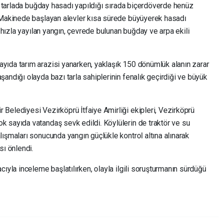
it tarlada buğday hasadı yapıldığı sırada biçerdöverde henüz
. Makinede başlayan alevler kısa sürede büyüyerek hasadı
e hızla yayılan yangın, çevrede bulunan buğday ve arpa ekili
ıda tarım arazisi yanarken, yaklaşık 150 dönümlük alanın zarar
andığı olayda bazı tarla sahiplerinin fenalık geçirdiği ve büyük
Belediyesi Vezirköprü İtfaiye Amirliği ekipleri, Vezirköprü
 sayıda vatandaş sevk edildi. Köylülerin de traktör ve su
ışmaları sonucunda yangın güçlükle kontrol altına alınarak
sı önlendi.
ıyla inceleme başlatılırken, olayla ilgili soruşturmanın sürdüğü