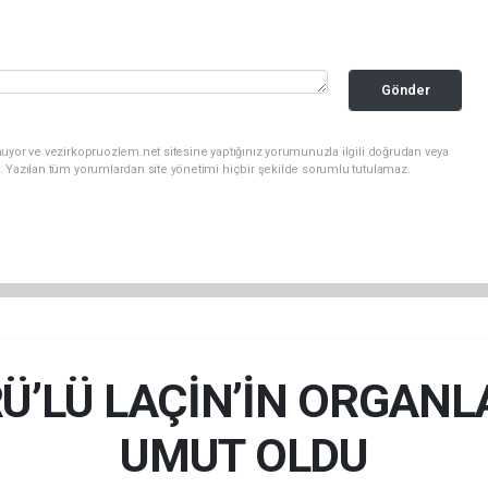
Gönder
uyor ve vezirkopruozlem.net sitesine yaptığınız yorumunuzla ilgili doğrudan veya
. Yazılan tüm yorumlardan site yönetimi hiçbir şekilde sorumlu tutulamaz.
’LÜ LAÇİN’İN ORGANLA
UMUT OLDU