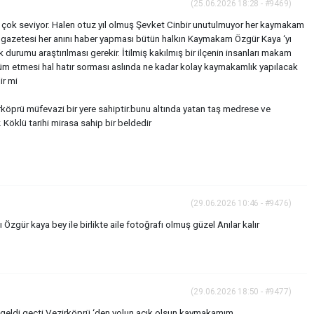
(25.06.2026 18:28 - #9469)
çok seviyor. Halen otuz yıl olmuş Şevket Cinbir unutulmuyor her kaymakam
 gazetesi her anını haber yapması bütün halkın Kaymakam Özgür Kaya ‘yı
durumu araştırılması gerekir. İtilmiş kakılmış bir ilçenin insanları makam
m etmesi hal hatır sorması aslında ne kadar kolay kaymakamlık yapılacak
ir mi
rköprü müfevazi bir yere sahiptir.bunu altında yatan taş medrese ve
 Köklü tarihi mirasa sahip bir beldedir
(29.06.2026 10:46 - #9476)
zgür kaya bey ile birlikte aile fotoğrafı olmuş güzel Anılar kalır
(29.06.2026 18:50 - #9477)
eldi geçti Vezirköprü ‘den yolun açık olsun kaymakamım