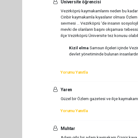
Üniversite öğrencisi
Vezirköprü kaymakamlarını neden bu kadar 
Cinbir kaymakamla kıyaslanır olması Özlem
sevmesi … Vezirköprü ‘de insanın sosyolojik 
mevki de olanların başını okşaması tebessü
ilçe Vezirköprü Üniversite tez konusu olabil
Kizil elma
Samsun ilçeleri içinde Vezi
devlet yönetiminde bulunan insanlardır.
Yorumu Yanıtla
Yaren
Güzel bir Özlem gazetesi ve ilçe kaymakamı Ö
Yorumu Yanıtla
Muhtar
Adam gibi bir adam kaymakam Özgür kaya g