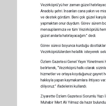
Vezirköprü’yü her zaman güzel hatırlaya
Anadolu şehri. İnsanları cana yakın ve mis
ve destek gördüm. Beni çok güzel karşıladı
yapmaktan onur duydum. Görev sürem boyun
mensuplarımıza ve tüm Vezirköprülü hem
güzel anılarla hatırlayacağım.” dedi.
Görev süresi boyunca kurduğu dostlukların
Vezirköprülülerden helallik isteyerek sela
Özlem Gazetesi Genel Yayın Yönetmeni Ha
belirterek, “Vezirköprü halkı olarak sizi
hizmetler ve ortaya koyduğunuz gayret her
hakkıyla yapan kaymakamlara ihtiyacı var.
diliyoruz.” ifadelerini kullandı.
Ziyarette Özlem Gazetesi Sorumlu Yazı İ
Muhabir Mert Ali Yılmaz da hazır bulundu