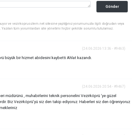
Gönder
uyor ve vezirkopruozlem.net sitesine yaptığınız yorumunuzla ilgili doğrudan veya
. Yazılan tüm yorumlardan site yönetimi hiçbir şekilde sorumlu tutulamaz.
(24.06.2026 13:36 - #9463)
 büyük bir hizmet abidesini kaybetti Ahlat kazandı.
(24.06.2026 20:54 - #9467)
eri müdürünü , muhabirlerini teknik personelini Vezirköprü ‘ye güzel
r. Biz Vezirköprü’yü siz den takip ediyoruz. Haberleri siz den öğreniyoruz
emekleriniz