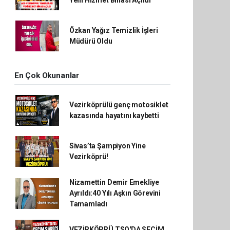
Yeni Hizmet Binası Açıldı
Özkan Yağız Temizlik İşleri
Müdürü Oldu
En Çok Okunanlar
Vezirköprülü genç motosiklet
kazasında hayatını kaybetti
Sivas’ta Şampiyon Yine
Vezirköprü!
Nizamettin Demir Emekliye
Ayrıldı:40 Yılı Aşkın Görevini
Tamamladı
VEZİRKÖPRÜ TSO'DA SEÇİM