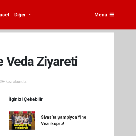
yaset
Diğer
Menü
 Veda Ziyareti
9+ kez okundu.
İlginizi Çekebilir
Sivas’ta Şampiyon Yine
Vezirköprü!