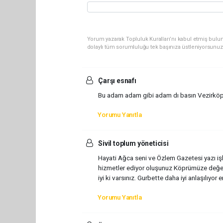
Yorum yazarak Topluluk Kuralları’nı kabul etmiş bulun
dolaylı tüm sorumluluğu tek başınıza üstleniyorsunuz
Çarşı esnafı
Bu adam adam gibi adam dı basın Vezirköprü
Yorumu Yanıtla
Sivil toplum yöneticisi
Hayati Ağca seni ve Özlem Gazetesi yazı işl
hizmetler ediyor oluşunuz Köprümüze değerdi
iyi ki varsınız. Gurbette daha iyi anlaşılıyor 
Yorumu Yanıtla