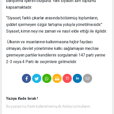
barıştırma işlerini oluşturur. Yani siyaset tüm toplumu
kapsamaktadır.
“Siyaset, farklı çıkarlar arasında bölünmüş toplumların,
şiddet içermeyen özgür tartışma yoluyla yönetilmesidir.”
Siyaset, kimin neyi ne zaman ve nasıl elde ettiği ile ilgilidir.
Ülkenin ve insanlarının kalkınmasına hiçbir faydası
olmayan, devlet yönetimine katkı sağlamayan meclise
giremeyen partiler kendilerini sorgulamalı 147 parti yerine
2-3 veya 4 Parti ile seçimlere girilmelidir.
Yazıya ifade bırak !
Bu yazıya hiç ifade kullanılmamış ilk ifadeyi siz kullanın.