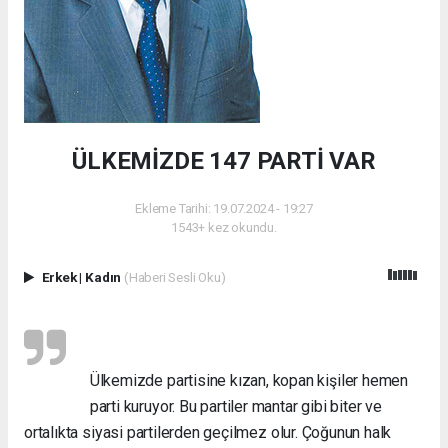
ÜLKEMİZDE 147 PARTİ VAR
Ekleme Tarihi: 19.07.2024 - 19:27
1543+ kez okundu.
Erkek
|
Kadın
(Haberi Sesli Oku)
Ülkemizde partisine kızan, kopan kişiler hemen
parti kuruyor. Bu partiler mantar gibi biter ve
ortalıkta siyasi partilerden geçilmez olur. Çoğunun halk