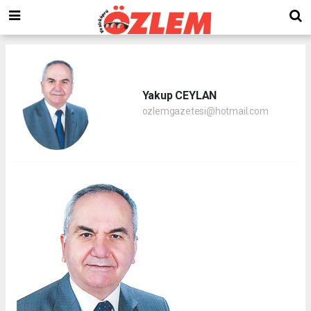
Yakup CEYLAN
ozlemgazetesi@hotmail.com