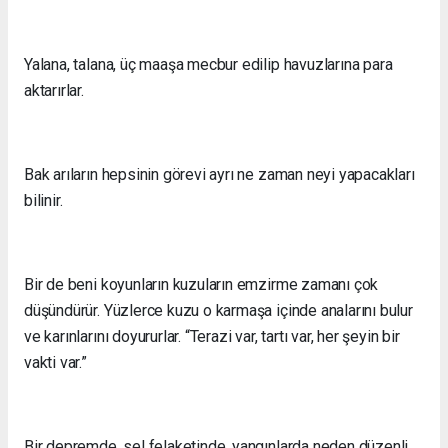
Yalana, talana, üç maaşa mecbur edilip havuzlarına para
aktarırlar.
Bak arıların hepsinin görevi ayrı ne zaman neyi yapacakları
bilinir.
Bir de beni koyunların kuzuların emzirme zamanı çok
düşündürür. Yüzlerce kuzu o karmaşa içinde analarını bulur
ve karınlarını doyururlar. “Terazi var, tartı var, her şeyin bir
vakti var.”
Bir depremde, sel felaketinde, yangınlarda neden düzenli