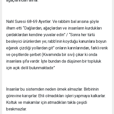
ağaçlarından alırlar.
Nahl Suresi 68-69 Ayetler: Ve rabbim bal arısına şöyle
ilham etti “Dağlardan, ağaçlardan ve insanların kurdukları
çardaklardan kendine yuvalar edin” / “Sonra her türlü
besleyici ürünlerden ye; rabb’inin koyduğu kanunlara boyun
eğerek çizdiği yollardan git” onların karınlarından, farklı renk
ve çeşitlerde şerbet (Kıvamında bir sıvı) çıkar ki onda
insanlara şifa vardır. İşte bundan da düşünen bir topluluk
için açık delil bulunmaktadır.”
İnsanlar bu sistemden neden örnek almazlar. Birbirinin
görevine karışırlar. Ehli olmadıkları işleri yapmaya kalkarlar.
Koltuk ve makamlar için atmadıkları takla çeşidi
bırakmazlar.