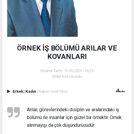
ÖRNEK İŞ BÖLÜMÜ ARILAR VE
KOVANLARI
Ekleme Tarihi: 12.05.2023 - 16:23
1896+ kez okundu.
Erkek
|
Kadın
(Haberi Sesli Oku)
Arılar; görevlerindeki disiplin ve aralarındaki iş
bölümü ile insanlar için güzel bir örnektir. Örnek
alınmayışı da çok düşündürücüdür.