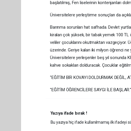
başlatılmış, Fen liselerinin kontenjanları do
Üniversitelere yerleştirme sonuçları da açı
Barınma sorunları hat safhada. Devlet yurtları
kiraları çok yüksek, bir tabak yemek 100 TL ü
veliler çocuklarını okutmaktan vazgeçiyor. Ü
üzerinde. Geriye kalan iki milyon öğrenci ne y
Üniversitelere yerleşenler beş yıl sonunda KP
kahve sokakları dolduracak. Çocuklar eğitilm
"EĞİTİM BİR KOVAYI DOLDURMAK DEĞİL, 
"EĞİTİM ÖĞRENCİLERE SAYGI İLE BAŞLAR
Yazıya ifade bırak !
Bu yazıya hiç ifade kullanılmamış ilk ifadeyi si