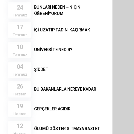
24
BUNLARI NEDEN – NİÇİN
ÖĞRENİYORUM
Temmuz
17
İŞİ UZATIP TADINI KAÇIRMAK
Temmuz
10
ÜNİVERSİTE NEDİR?
Temmuz
04
ŞİDDET
Temmuz
26
BU BAKANLARLA NEREYE KADAR
Haziran
19
GERÇEKLER ACIDIR
Haziran
12
ÖLÜMÜ GÖSTER SITMAYA RAZI ET
Haziran