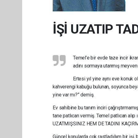
İŞİ UZATIP TA
Temel’e bir evde taze incir ikra
adını sormaya utanmış meyveni
Ertesi yıl yine aynı eve konuk 
kahverengi kabuğu bulunan, soyunca beyaz
yine var mı?” demiş.
Ev sahibine bu tanım inciri çağrıştırmamış
tane patlıcan vermiş. Temel patlıcan alı
UZATMIŞSINIZ HEM DE TADINI KAÇIRMI
Güncel konularda çok rastladığım bir işi, 