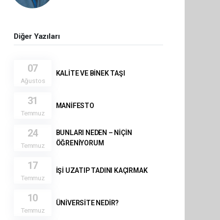
Diğer Yazıları
07
KALİTE VE BİNEK TAŞI
Ağustos
31
MANİFESTO
Temmuz
24
BUNLARI NEDEN – NİÇİN
ÖĞRENİYORUM
Temmuz
17
İŞİ UZATIP TADINI KAÇIRMAK
Temmuz
10
ÜNİVERSİTE NEDİR?
Temmuz