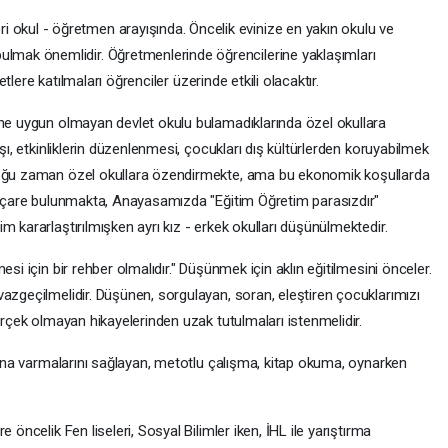
eri okul - öğretmen arayışında. Öncelik evinize en yakın okulu ve
ı bulmak önemlidir. Öğretmenlerinde öğrencilerine yaklaşımları
yetlere katılmaları öğrenciler üzerinde etkili olacaktır.
ine uygun olmayan devlet okulu bulamadıklarında özel okullara
ışı, etkinliklerin düzenlenmesi, çocukları dış kültürlerden koruyabilmek
 çoğu zaman özel okullara özendirmekte, ama bu ekonomik koşullarda
in çare bulunmakta, Anayasamızda "Eğitim Öğretim parasızdır"
m kararlaştırılmışken ayrı kız - erkek okulları düşünülmektedir.
si için bir rehber olmalıdır." Düşünmek için aklın eğitilmesini önceler.
azgeçilmelidir. Düşünen, sorgulayan, soran, eleştiren çocuklarımızı
erçek olmayan hikayelerinden uzak tutulmaları istenmelidir.
rkına varmalarını sağlayan, metotlu çalışma, kitap okuma, oynarken
 öncelik Fen liseleri, Sosyal Bilimler iken, İHL ile yarıştırma