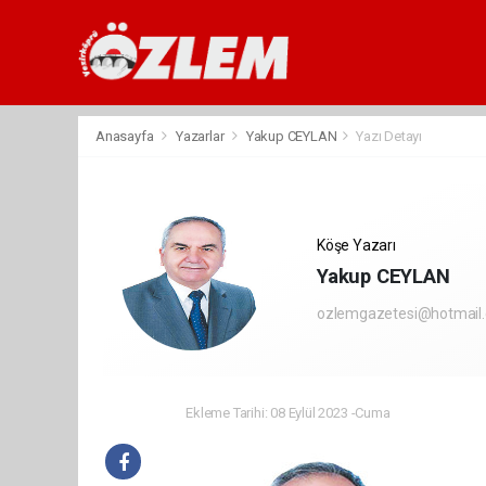
Anasayfa
Yazarlar
Yakup CEYLAN
Yazı Detayı
Köşe Yazarı
Yakup CEYLAN
ozlemgazetesi@hotmail
Ekleme Tarihi: 08 Eylül 2023 -Cuma