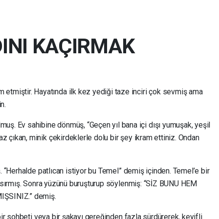
DINI KAÇIRMAK
m etmiştir. Hayatında ilk kez yediği taze inciri çok sevmiş ama
n.
olmuş. Ev sahibine dönmüş, “Geçen yıl bana içi dışı yumuşak, yeşil
 çıkan, minik çekirdeklerle dolu bir şey ikram ettiniz. Ondan
. “Herhalde patlıcan istiyor bu Temel” demiş içinden. Temel’e bir
p ısırmış. Sonra yüzünü buruşturup söylenmiş: “SİZ BUNU HEM
ŞSINIZ.” demiş.
bir sohbeti veya bir şakayı gereğinden fazla sürdürerek, keyifli