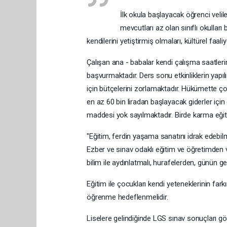
İlk okula başlayacak öğrenci velil
mevcutları az olan sınıflı okullar
kendilerini yetiştirmiş olmaları, kültürel faali
Çalışan ana - babalar kendi çalışma saatler
başvurmaktadır. Ders sonu etkinliklerin yapıl
için bütçelerini zorlamaktadır. Hükümette
en az 60 bin liradan başlayacak giderler iç
maddesi yok sayılmaktadır. Birde karma eğiti
"Eğitim, ferdin yaşama sanatını idrak edebilme
Ezber ve sınav odaklı eğitim ve öğretimden v
bilim ile aydınlatmalı, hurafelerden, günün g
Eğitim ile çocukları kendi yeteneklerinin fa
öğrenme hedeflenmelidir.
Liselere gelindiğinde LGS sınav sonuçları göre