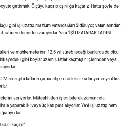
boyuta getirmek. Ölçüyü kaçırıp aşırılığa kaçarız. Hatta şöyle de
duğu gibi işi uzatıp mazlum vatandaşları öldürüyor, vatanlarından
 okul, rafineri demeden vuruyorlar. Yani “İŞİ UZATARAK TADINI
halleri ve mahkemelerinin 12,5 yıl sürebileceği bunlarda da ölçü
 hikayedeki gibi boylar uzamış tatlar kaçmıştır. İçlerinden veya
anıyorlar.
a gibi laflarla çamur atıp kendilerini kurtarıyor veya iftira
rlar.
lelerini veriyorlar. Müteahhitleri işleri bilerek zamanında
ihale yaparak iki veya üç katı para alıyorlar. Yani işi uzatıp hem
ğratıyorlar.
tadını kaçırır”