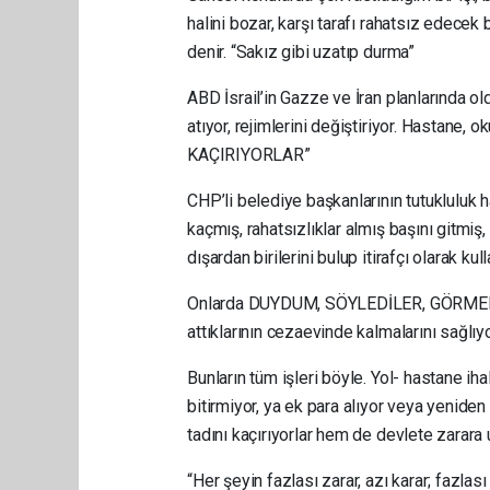
halini bozar, karşı tarafı rahatsız edecek 
denir. “Sakız gibi uzatıp durma”
ABD İsrail’in Gazze ve İran planlarında ol
atıyor, rejimlerini değiştiriyor. Hastane,
KAÇIRIYORLAR”
CHP’li belediye başkanlarının tutukluluk 
kaçmış, rahatsızlıklar almış başını gitmiş,
dışardan birilerini bulup itirafçı olarak kull
Onlarda DUYDUM, SÖYLEDİLER, GÖRMEDİM am
attıklarının cezaevinde kalmalarını sağlıyo
Bunların tüm işleri böyle. Yol- hastane iha
bitirmiyor, ya ek para alıyor veya yeniden 
tadını kaçırıyorlar hem de devlete zarara u
“Her şeyin fazlası zarar, azı karar; fazlası 