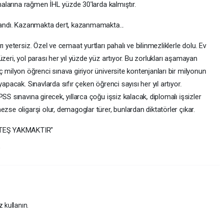
lmalarına rağmen İHL yüzde 30'larda kalmıştır.
klandı. Kazanmakta dert, kazanmamakta...
 yetersiz. Özel ve cemaat yurtları pahalı ve bilinmezliklerle dolu. Ev
zeri, yol parası her yıl yüzde yüz artıyor. Bu zorlukları aşamayan
ç milyon öğrenci sınava giriyor üniversite kontenjanları bir milyonun
apacak. Sınavlarda sıfır çeken öğrenci sayısı her yıl artıyor.
SS sınavına girecek, yıllarca çoğu işsiz kalacak, diplomalı işsizler
ezse oligarşi olur, demagoglar türer, bunlardan diktatörler çıkar.
ATEŞ YAKMAKTIR"
."
z kullanın.