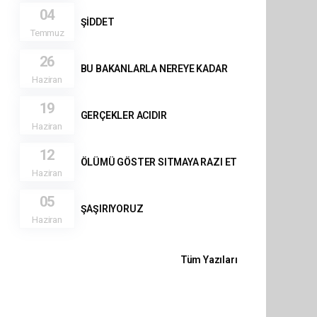
04
ŞİDDET
Temmuz
26
BU BAKANLARLA NEREYE KADAR
Haziran
19
GERÇEKLER ACIDIR
Haziran
12
ÖLÜMÜ GÖSTER SITMAYA RAZI ET
Haziran
05
ŞAŞIRIYORUZ
Haziran
Tüm Yazıları