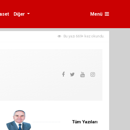
yaset
Diğer
Menü
Bu yazı 669+ kez okundu.
Tüm Yazıları