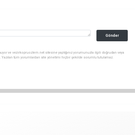
Gönder
uyor ve vezirkopruozlem.net sitesine yaptığınız yorumunuzla ilgili doğrudan veya
. Yazılan tüm yorumlardan site yönetimi hiçbir şekilde sorumlu tutulamaz.