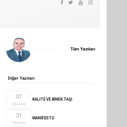
Tüm Yazıları
Diğer Yazıları
07
KALİTE VE BİNEK TAŞI
Ağustos
31
MANİFESTO
Temmuz