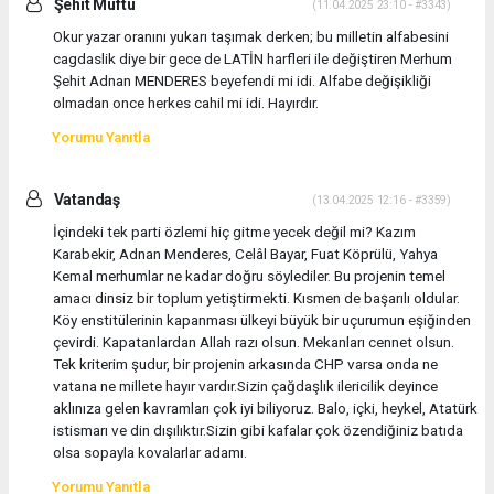
Şehit Müftü
(11.04.2025 23:10 - #3343)
Okur yazar oranını yukarı taşımak derken; bu milletin alfabesini
cagdaslik diye bir gece de LATİN harfleri ile değiştiren Merhum
Şehit Adnan MENDERES beyefendi mi idi. Alfabe değişikliği
olmadan once herkes cahil mi idi. Hayırdır.
Yorumu Yanıtla
Vatandaş
(13.04.2025 12:16 - #3359)
İçindeki tek parti özlemi hiç gitme yecek değil mi? Kazım
Karabekir, Adnan Menderes, Celâl Bayar, Fuat Köprülü, Yahya
Kemal merhumlar ne kadar doğru söylediler. Bu projenin temel
amacı dinsiz bir toplum yetiştirmekti. Kısmen de başarılı oldular.
Köy enstitülerinin kapanması ülkeyi büyük bir uçurumun eşiğinden
çevirdi. Kapatanlardan Allah razı olsun. Mekanları cennet olsun.
Tek kriterim şudur, bir projenin arkasında CHP varsa onda ne
vatana ne millete hayır vardır.Sizin çağdaşlık ilericilik deyince
aklınıza gelen kavramları çok iyi biliyoruz. Balo, içki, heykel, Atatürk
istismarı ve din dışılıktır.Sizin gibi kafalar çok özendiğiniz batıda
olsa sopayla kovalarlar adamı.
Yorumu Yanıtla