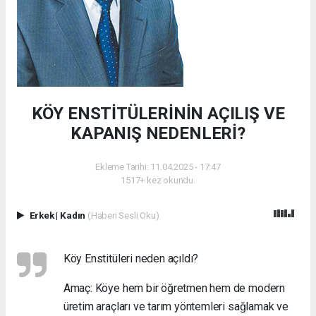
KÖY ENSTİTÜLERİNİN AÇILIŞ VE
KAPANIŞ NEDENLERİ?
Ekleme Tarihi: 11.04.2025 - 17:47
1517+ kez okundu.
Erkek
|
Kadın
(Haberi Sesli Oku)
Köy Enstitüleri neden açıldı?
Amaç: Köye hem bir öğretmen hem de modern
üretim araçları ve tarım yöntemleri sağlamak ve