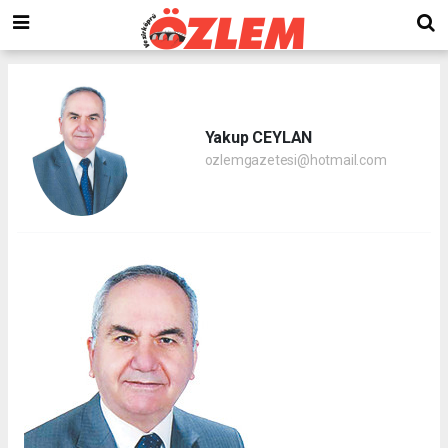
Yakup CEYLAN
ozlemgazetesi@hotmail.com