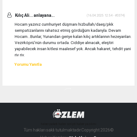
Kılıç Ali... anlayana...
(16.04.2025 12:54 - #3374)
Hocam yazınız cumhuriyet düşmanı hizbullah/daeş/pkk
sempatizanlarını rahatsız etmiş gördüğüm kadarıyla. Devam
Hocam...Bunlar, Yunandan geriye kalan kılıç artıklarının hezeyanları.
Vezirköprü'nün durumu ortada. Ciddiye alınacak, eleştiri
yapabilecek insan kitlesi maalesef yok. Ancak hakaret, tehdit yani
riv riv.
Yorumu Yanıtla
haber paketi
haber scripti
haber yazılımı
Tüm hakları saklı tutulmaktadır.Copyright 2026©