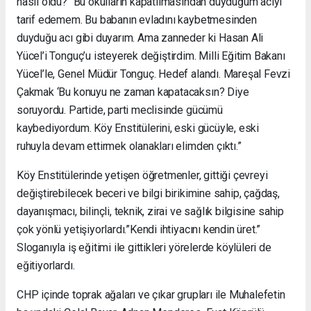
nasıl oldu? “Bu okulların kapatılmasından duyduğum acıyı
tarif edemem. Bu babanın evladını kaybetmesinden
duyduğu acı gibi duyarım. Ama zanneder ki Hasan Ali
Yücel’i Tonguç’u isteyerek değiştirdim. Milli Eğitim Bakanı
Yücel’le, Genel Müdür Tonguç. Hedef alandı. Mareşal Fevzi
Çakmak ‘Bu konuyu ne zaman kapatacaksın? Diye
soruyordu. Partide, parti meclisinde gücümü
kaybediyordum. Köy Enstitülerini, eski gücüyle, eski
ruhuyla devam ettirmek olanakları elimden çıktı.”
Köy Enstitülerinde yetişen öğretmenler, gittiği çevreyi
değiştirebilecek beceri ve bilgi birikimine sahip, çağdaş,
dayanışmacı, bilinçli, teknik, zirai ve sağlık bilgisine sahip
çok yönlü yetişiyorlardı.”Kendi ihtiyacını kendin üret.”
Sloganıyla iş eğitimi ile gittikleri yörelerde köylüleri de
eğitiyorlardı.
CHP içinde toprak ağaları ve çıkar grupları ile Muhalefetin