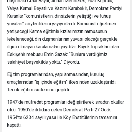
başındaki Celal Bayar, Adnan Menderes, Fuat Köprülü,
Yahya Kemal Beyatlı ve Kazım Karabekir, Demokrat Partiyi
Kuranlar “komünistlerin, dinsizlerin yetiştiği ve fuhuş
yuvaları” söylentilerini yayıyorlardı. Komünist öğretmen
yetişeceği Karma eğitimle kızlarımızın namusunun
lekeleneceği, din düşmanlarının yuvası olacağı gerçekle
ilgisi olmayan karalamaları yaydılar. Büyük toprakları olan
Eskişehir mebusu Emin Sazak: “Bunlara verdiğimiz
salahiyet başvekilde yoktu.” Diyordu.
Eğitim programlarından, yapılanmasından, kuruluş
amaçlarından “iş içinde eğitim” ilkesinden uzaklaştırıldı.
Teorik eğitim sistemine geçildi.
1947’de müfredat programları değiştirilerek sıradan okullar
oldu. 1950’de iktidara gelen Demokrat Parti 27 Ocak
1954’te 6234 sayılı yasa ile Köy Enstitülerinin tamamını
kapattı.