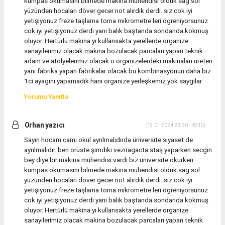
kumpas okumasını bilmede makina mühendisi olduk sag sol
yüzünden hocaları döver gecer not alırdık derdi. siz cok iyi
yetişiyonuz freze taşlama torna mikrometre leri ögreniyorsunuz
cok iyi yetişiyonuz derdi yani balık baştanda sondanda kokmuş
oluyor. Hertürlü makina yı kullansakta yerellerde organize
sanayilerimiz olacak makina bozulacak parcaları yapan teknik
adam ve atölyelerimiz olacak o organizelerdeki makinaları üreten
yani fabrika yapan fabrikalar olacak bu kombinasyonun daha biz
1ci ayagını yapamadık hani organize yerleşkemiz yok saygılar
Yorumu Yanıtla
Orhan yazıcı
(19.01.2024 23:30 - #310)
Sayın hocam cami okul ayrılmalıdırda üniversite siyaset de
ayrılmalıdır. ben orüste şimdiki veziragacta staş yaparken secgin
bey diye bir makina mühendisi vardı biz üniversite okurken
kumpas okumasını bilmede makina mühendisi olduk sag sol
yüzünden hocaları döver gecer not alırdık derdi. siz cok iyi
yetişiyonuz freze taşlama torna mikrometre leri ögreniyorsunuz
cok iyi yetişiyonuz derdi yani balık baştanda sondanda kokmuş
oluyor. Hertürlü makina yı kullansakta yerellerde organize
sanayilerimiz olacak makina bozulacak parcaları yapan teknik