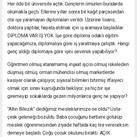
Her ilde bir üniversite açtık. Gençlerin ömürleri buralarda
okumakla geçti. Ellerine yıllar sonra bir kağıt parçasından
öte işe yaramayan diplomaları verildi. Üzerine lisans,
doktora yaptılar, hayata atılmak için iş aramaya başladılar.
DİPLOMA VAR İŞ YOK. İşe göre diploma odaklı eğitim
yapacağımıza, diplomalıya göre iş yaratmaya çalıştık. Hangi
genç aldığı diplomaya göre işini severek yapabiliyor?
Öğretmen olmuş atanamamış inşaat işçisi olmuş iskeleden
düşmüş ölmüş, orman mühendisi olmuş marketlerde
kasiyer olarak çalışıyor, siyasal bilimleri bitirmiş itfaiyeci
olmak için sınav kuyruğunda bekliyor, ya hiç bir işe
giremeyip sokaklarda gezen milyonlarca genç ne yapıyor?
“Altın Bilezik” dediğimiz mesleklerimize ne oldu? Usta-
çırak geleneği bozuldu. Baba çocuğunu berbere götürüp
meslek öğrenmesinden ziyade haftada kaç lira vereceksin
demeye başladı. Çoğu çocuk okulunu bıraktı. AÇIK