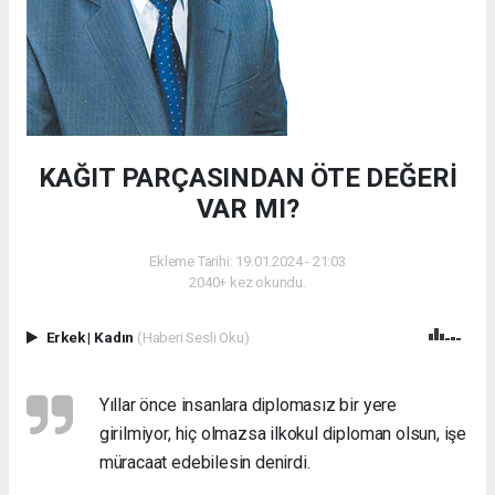
KAĞIT PARÇASINDAN ÖTE DEĞERİ
VAR MI?
Ekleme Tarihi: 19.01.2024 - 21:03
2040+ kez okundu.
Erkek
|
Kadın
(Haberi Sesli Oku)
Yıllar önce insanlara diplomasız bir yere
girilmiyor, hiç olmazsa ilkokul diploman olsun, işe
müracaat edebilesin denirdi.