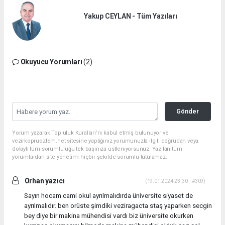
Yakup CEYLAN - Tüm Yazıları
Okuyucu Yorumları
(2)
Gönder
Yorum yazarak Topluluk Kuralları’nı kabul etmiş bulunuyor ve
vezirkopruozlem.net sitesine yaptığınız yorumunuzla ilgili doğrudan veya
dolaylı tüm sorumluluğu tek başınıza üstleniyorsunuz. Yazılan tüm
yorumlardan site yönetimi hiçbir şekilde sorumlu tutulamaz.
Orhan yazıcı
(19.01.2024 23:30 - #309)
Sayın hocam cami okul ayrılmalıdırda üniversite siyaset de
ayrılmalıdır. ben orüste şimdiki veziragacta staş yaparken secgin
bey diye bir makina mühendisi vardı biz üniversite okurken